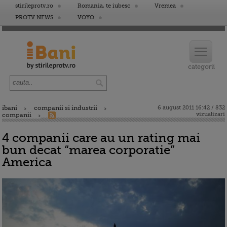
stirileprotv.ro
Romania, te iubesc
Vremea
PROTV NEWS
VOYO
ibani
companii si industrii
6 august 2011 16:42 / 832
vizualizari
companii
4 companii care au un rating mai
bun decat “marea corporatie”
America