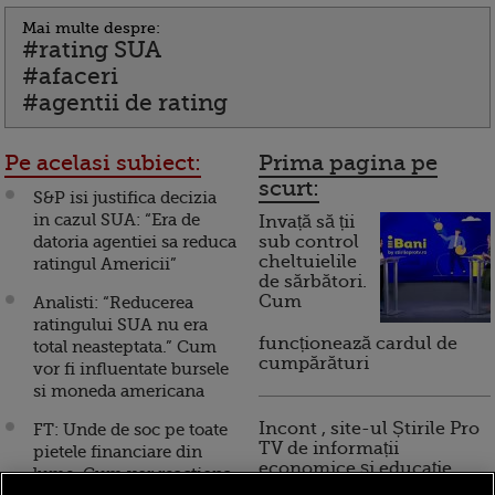
Mai multe despre:
#rating SUA
#afaceri
#agentii de rating
Pe acelasi subiect:
Prima pagina pe
scurt:
S&P isi justifica decizia
in cazul SUA: “Era de
Invață să ții
datoria agentiei sa reduca
sub control
cheltuielile
ratingul Americii”
de sărbători.
Cum
Analisti: “Reducerea
ratingului SUA nu era
funcționează cardul de
total neasteptata.” Cum
cumpărături
vor fi influentate bursele
si moneda americana
Incont , site-ul Știrile Pro
FT: Unde de soc pe toate
TV de informații
pietele financiare din
economice și educație
lume. Cum vor reactiona
financiară, a devenit iBani