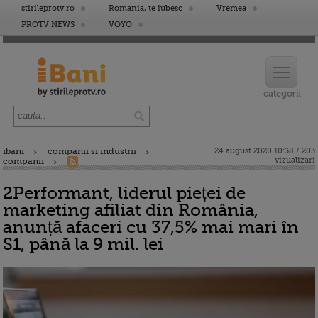
stirileprotv.ro
Romania, te iubesc
Vremea
PROTV NEWS
VOYO
ibani
companii si industrii
24 august 2020 10:38 / 203
vizualizari
companii
2Performant, liderul pieței de
marketing afiliat din România,
anunță afaceri cu 37,5% mai mari în
S1, până la 9 mil. lei