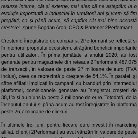
resurse interne, cât și externe, mai ales că ne așteptăm la o
evoluție importantă a industriei în următorii ani și vrem să fim
pregătiți, ca și până acum, să captăm cât mai bine această
creștere
”, spune Bogdan Aron, CFO & Partener 2Performant.
Creșterile înregistrate de compania 2Performant se reflectă și
în interiorul propriului ecosistem, atrăgând beneficii importante
pentru utilizatori. În prima jumătate a anului 2020, au fost
generate pentru magazinele din rețeaua 2Performant 487.075
de tranzacții, în valoare de peste 27 milioane de euro (TVA
inclus), ceea ce reprezintă o creștere de 54,1%. În paralel, și
către afiliații implicați în campanii cu branduri prin intermediul
platformei, comisioanele generate au înregistrat creșteri de
38,1% și au ajuns la peste 2 milioane de euro. Totodată, de la
începutul anului și până acum au fost înregistrate în platformă
peste 26,7 milioane de clickuri.
În ultimele trei luni, pentru fiecare euro investit în marketing
afiliat, clienții 2Performant au avut vânzări în valoare de peste