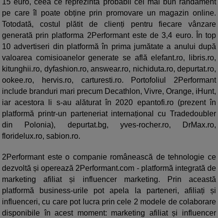
15 euro, ceea ce reprezintă probabil cel mai bun randament
pe care îl poate obține prin promovare un magazin online.
Totodată, costul plătit de clienți pentru fiecare vânzare
generată prin platforma 2Performant este de 3,4 euro. În top
10 advertiseri din platformă în prima jumătate a anului după
valoarea comisioanelor generate se află elefant.ro, libris.ro,
kitunghii.ro, dyfashion.ro, answear.ro, nichiduta.ro, depurtat.ro,
ookee.ro, hervis.ro, carturesti.ro. Portofoliul 2Performant
include branduri mari precum Decathlon, Vivre, Orange, iHunt,
iar acestora li s-au alăturat în 2020 epantofi.ro (prezent în
platformă printr-un parteneriat internațional cu Tradedoubler
din Polonia), depurtat.bg, yves-rocher.ro, DrMax.ro,
floridelux.ro, sabion.ro.
2Performant este o companie românească de tehnologie ce
dezvoltă și operează 2Performant.com - platformă integrată de
marketing afiliat și influencer marketing. Prin această
platformă business-urile pot apela la parteneri, afiliați și
influenceri, cu care pot lucra prin cele 2 modele de colaborare
disponibile în acest moment: marketing afiliat și influencer