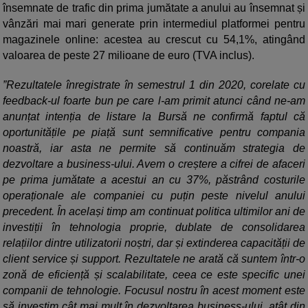
însemnate de trafic din prima jumătate a anului au însemnat și
vânzări mai mari generate prin intermediul platformei pentru
magazinele online: acestea au crescut cu 54,1%, atingând
valoarea de peste 27 milioane de euro (TVA inclus).
”Rezultatele înregistrate în semestrul 1 din 2020, corelate cu
feedback-ul foarte bun pe care l-am primit atunci când ne-am
anunțat intenția de listare la Bursă ne confirmă faptul că
oportunitățile pe piață sunt semnificative pentru compania
noastră, iar asta ne permite să continuăm strategia de
dezvoltare a business-ului. Avem o creștere a cifrei de afaceri
pe prima jumătate a acestui an cu 37%, păstrând costurile
operaționale ale companiei cu puțin peste nivelul anului
precedent. În același timp am continuat politica ultimilor ani de
investiții în tehnologia proprie, dublate de consolidarea
relațiilor dintre utilizatorii noștri, dar și extinderea capacității de
client service și support. Rezultatele ne arată că suntem într-o
zonă de eficiență și scalabilitate, ceea ce este specific unei
companii de tehnologie. Focusul nostru în acest moment este
să investim cât mai mult în dezvoltarea business-ului, atât din