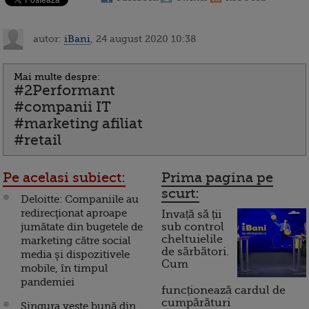
autor:
iBani
, 24 august 2020 10:38
Mai multe despre:
#2Performant
#companii IT
#marketing afiliat
#retail
Pe acelasi subiect:
Prima pagina pe
scurt:
Deloitte: Companiile au
redirecţionat aproape
Invață să ții
jumătate din bugetele de
sub control
cheltuielile
marketing către social
de sărbători.
media şi dispozitivele
Cum
mobile, în timpul
pandemiei
funcționează cardul de
cumpărături
Singura veste bună din