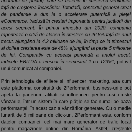
abordării de pricing, care se reflectă în creșterea veniturilor
față de creșterea încasărilor. Totodată, contextul general creat
de pandemie a dus la o accelerare puternică a pieței
eCommerce, tradusă în creșteri importante pentru jucătorii din
acest segment. În primul trimestru din 2020, compania
raportează o cifră de afaceri în creștere cu 26,8% față de anul
trecut, ajungând la 4,2 milioane de lei, în timp ce în trimestrul
al doilea creșterea este de 48%, ajungând la peste 5 milioane
de lei. Comparativ cu aceeași perioadă a anului trecut,
indicele EBITDA a crescut în semestrul 1 cu 129%
”, potrivit
unui comunicat al companiei.
Prin tehnologia de afiliere și influencer marketing, așa cum
este platforma construită de 2Performant, business-urile pot
apela la parteneri, afiliați și influenceri pentru a-și crește
vânzările, într-un sistem în care plățile se fac numai pe baza
performanței, în acest caz a vânzărilor generate. Cu o medie
lunară de 5 milioane de click-uri, 2Performant este, conform
datelor companiei, cel mai mare generator de trafic local
pentru magazinele online din România. Astfel, creșterile