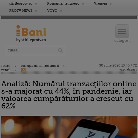
stirileprotv.ro
Romania, te iubesc
Vremea
PROTV NEWS
VOYO
ibani
companii si industrii
30 iulie 2020 13:45 / 72
vizualizari
retail
Analiză: Numărul tranzacţiilor online
s-a majorat cu 44%, în pandemie, iar
valoarea cumpărăturilor a crescut cu
62%