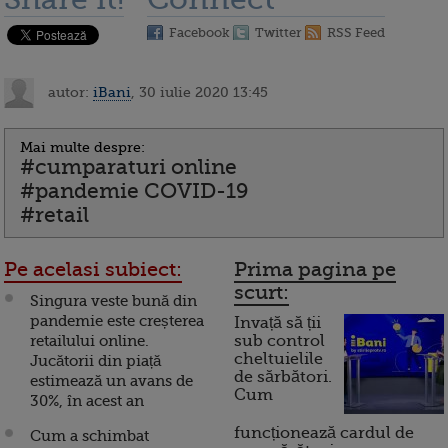
Facebook
Twitter
RSS Feed
autor:
iBani
, 30 iulie 2020 13:45
Mai multe despre:
#cumparaturi online
#pandemie COVID-19
#retail
Pe acelasi subiect:
Prima pagina pe
scurt:
Singura veste bună din
pandemie este creșterea
Invață să ții
retailului online.
sub control
cheltuielile
Jucătorii din piață
de sărbători.
estimează un avans de
Cum
30%, în acest an
funcționează cardul de
Cum a schimbat