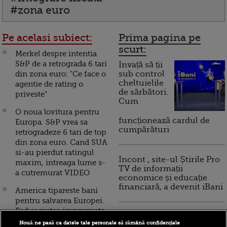
#zona euro
Pe acelasi subiect:
Prima pagina pe
scurt:
Merkel despre intentia
S&P de a retrograda 6 tari
Invață să ții
din zona euro: "Ce face o
sub control
cheltuielile
agentie de rating o
de sărbători.
priveste"
Cum
O noua lovitura pentru
funcționează cardul de
Europa. S&P vrea sa
cumpărături
retrogradeze 6 tari de top
din zona euro. Cand SUA
si-au pierdut ratingul
Incont , site-ul Știrile Pro
maxim, intreaga lume s-
TV de informații
a cutremurat VIDEO
economice și educație
financiară, a devenit iBani
America tipareste bani
pentru salvarea Europei.
Fed ar putea imprumuta
10 reguli pentru decizii
FMI pentru sustinerea
Nouă ne pasă ca datele tale personale să rămână confidențiale
financiare inteligente