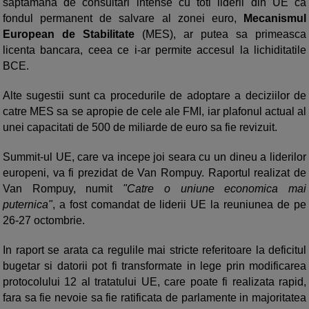
saptamana de consultari intense cu toti liderii din UE ca
fondul permanent de salvare al zonei euro,
Mecanismul
European de Stabilitate
(MES), ar putea sa primeasca
licenta bancara, ceea ce i-ar permite accesul la lichiditatile
BCE.
Alte sugestii sunt ca procedurile de adoptare a deciziilor de
catre MES sa se apropie de cele ale FMI, iar plafonul actual al
unei capacitati de 500 de miliarde de euro sa fie revizuit.
Summit-ul UE, care va incepe joi seara cu un dineu a liderilor
europeni, va fi prezidat de Van Rompuy. Raportul realizat de
Van Rompuy, numit
"Catre o uniune economica mai
puternica"
, a fost comandat de liderii UE la reuniunea de pe
26-27 octombrie.
In raport se arata ca regulile mai stricte referitoare la deficitul
bugetar si datorii pot fi transformate in lege prin modificarea
protocolului 12 al tratatului UE, care poate fi realizata rapid,
fara sa fie nevoie sa fie ratificata de parlamente in majoritatea