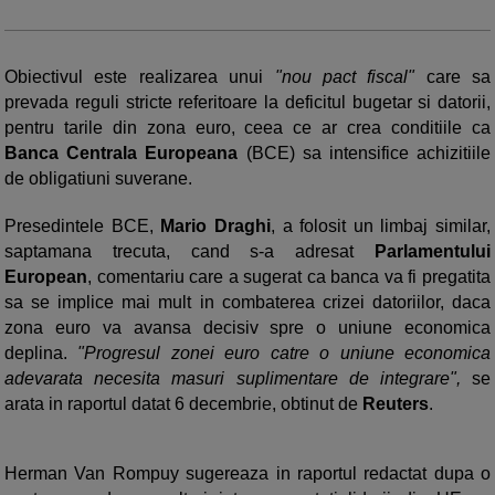
Obiectivul este realizarea unui
"nou pact fiscal"
care sa
prevada reguli stricte referitoare la deficitul bugetar si datorii,
pentru tarile din zona euro, ceea ce ar crea conditiile ca
Banca Centrala Europeana
(BCE) sa intensifice achizitiile
de obligatiuni suverane.
Presedintele BCE,
Mario Draghi
, a folosit un limbaj similar,
saptamana trecuta, cand s-a adresat
Parlamentului
European
, comentariu care a sugerat ca banca va fi pregatita
sa se implice mai mult in combaterea crizei datoriilor, daca
zona euro va avansa decisiv spre o uniune economica
deplina.
"Progresul zonei euro catre o uniune economica
adevarata necesita masuri suplimentare de integrare",
se
arata in raportul datat 6 decembrie, obtinut de
Reuters
.
Herman Van Rompuy sugereaza in raportul redactat dupa o