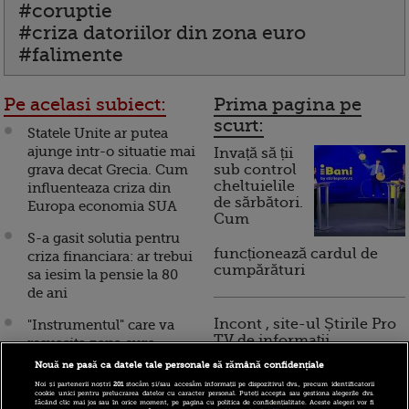
#coruptie
#criza datoriilor din zona euro
#falimente
Pe acelasi subiect:
Prima pagina pe
scurt:
Statele Unite ar putea
ajunge intr-o situatie mai
Invață să ții
grava decat Grecia. Cum
sub control
cheltuielile
influenteaza criza din
de sărbători.
Europa economia SUA
Cum
S-a gasit solutia pentru
funcționează cardul de
criza financiara: ar trebui
cumpărături
sa iesim la pensie la 80
de ani
Incont , site-ul Știrile Pro
"Instrumentul" care va
TV de informații
resuscita zona euro.
economice și educație
Planul liderilor UE pentru
Nouă ne pasă ca datele tale personale să rămână confidențiale
financiară, a devenit iBani
a scapa Europa de criza
Noi și partenerii noștri
201
stocăm și/sau accesăm informații pe dispozitivul dvs., precum identificatorii
cookie unici pentru prelucrarea datelor cu caracter personal. Puteți accepta sau gestiona alegerile dvs.
făcând clic mai jos sau în orice moment, pe pagina cu politica de confidențialitate. Aceste alegeri vor fi