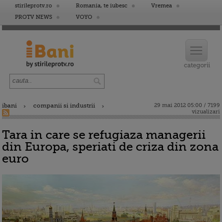
stirileprotv.ro
Romania, te iubesc
Vremea
PROTV NEWS
VOYO
ibani
companii si industrii
29 mai 2012 05:00 / 7199
vizualizari
Tara in care se refugiaza managerii
din Europa, speriati de criza din zona
euro