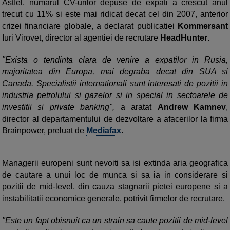
Astfel, numarul CV-urilor depuse de expati a crescut anul
trecut cu 11% si este mai ridicat decat cel din 2007, anterior
crizei financiare globale, a declarat publicatiei
Kommersant
Iuri Virovet, director al agentiei de recrutare
HeadHunter
.
"Exista o tendinta clara de venire a expatilor in Rusia,
majoritatea din Europa, mai degraba decat din SUA si
Canada. Specialistii internationali sunt interesati de pozitii in
industria petrolului si gazelor si in special in sectoarele de
investitii si private banking",
a aratat
Andrew Kamnev
,
director al departamentului de dezvoltare a afacerilor la firma
Brainpower, preluat de
Mediafax
.
Managerii europeni sunt nevoiti sa isi extinda aria geografica
de cautare a unui loc de munca si sa ia in considerare si
pozitii de mid-level, din cauza stagnarii pietei europene si a
instabilitatii economice generale, potrivit firmelor de recrutare.
"Este un fapt obisnuit ca un strain sa caute pozitii de mid-level