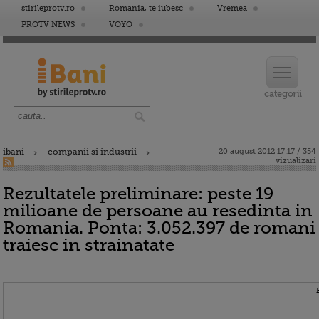
stirileprotv.ro
Romania, te iubesc
Vremea
PROTV NEWS
VOYO
ibani
companii si industrii
20 august 2012 17:17 / 354
vizualizari
Rezultatele preliminare: peste 19
milioane de persoane au resedinta in
Romania. Ponta: 3.052.397 de romani
traiesc in strainatate