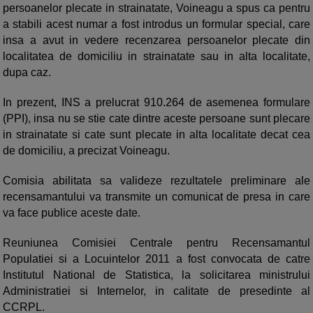
persoanelor plecate in strainatate, Voineagu a spus ca pentru
a stabili acest numar a fost introdus un formular special, care
insa a avut in vedere recenzarea persoanelor plecate din
localitatea de domiciliu in strainatate sau in alta localitate,
dupa caz.
In prezent, INS a prelucrat 910.264 de asemenea formulare
(PPI), insa nu se stie cate dintre aceste persoane sunt plecare
in strainatate si cate sunt plecate in alta localitate decat cea
de domiciliu, a precizat Voineagu.
Comisia abilitata sa valideze rezultatele preliminare ale
recensamantului va transmite un comunicat de presa in care
va face publice aceste date.
Reuniunea Comisiei Centrale pentru Recensamantul
Populatiei si a Locuintelor 2011 a fost convocata de catre
Institutul National de Statistica, la solicitarea ministrului
Administratiei si Internelor, in calitate de presedinte al
CCRPL.