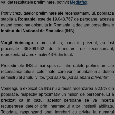
validat rezultatele preliminare, potrivit
Mediafax
.
Potrivit rezultatelor preliminare ale recensamantului, populatia
stabila a
Romaniei
este de 19.043.767 de persoane, acestea
avand resedinta obisnuita in Romania, a declarat presedintele
Institutului National de Statistica
(INS).
Vergil Voineagu
a precizat ca, pana in prezent, au fost
procesate 36.809.562 de formulare de recensamant,
reprezentand aproximativ 48% din total.
Presedintele INS a mai spus ca intre datele preliminare ale
recensamantului si cele finale, care vor fi anuntate in al doilea
semestru al anului viitor,
"pot sau nu pot sa apara diferente".
Voineagu a explicat ca INS nu a reusit recenzarea a 2,8% din
populatie, respectiv aproximativ un milion de persoane. El a
precizat ca in cazul acestor persoane se va incerca
recuperarea datelor prin intermediul altor institutii abilitate.
Totodata, raspunzand unei intrebari cu privire la numarul