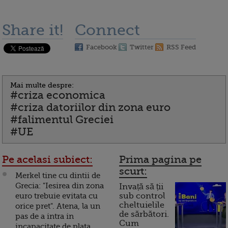
Share it!
Connect
Facebook
Twitter
RSS Feed
Mai multe despre:
#criza economica
#criza datoriilor din zona euro
#falimentul Greciei
#UE
Pe acelasi subiect:
Prima pagina pe
scurt:
Merkel tine cu dintii de
Grecia: "Iesirea din zona
Invață să ții
euro trebuie evitata cu
sub control
cheltuielile
orice pret". Atena, la un
de sărbători.
pas de a intra in
Cum
incapacitate de plata