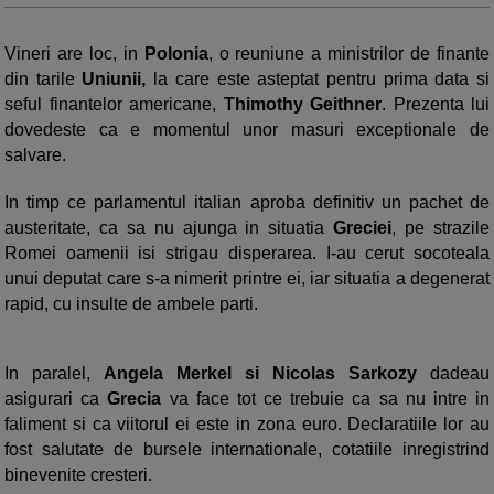
Vineri are loc, in
Polonia
, o reuniune a ministrilor de finante
din tarile
Uniunii,
la care este asteptat pentru prima data si
seful finantelor americane,
Thimothy Geithner
. Prezenta lui
dovedeste ca e momentul unor masuri exceptionale de
salvare.
In timp ce parlamentul italian aproba definitiv un pachet de
austeritate, ca sa nu ajunga in situatia
Greciei
, pe strazile
Romei oamenii isi strigau disperarea. I-au cerut socoteala
unui deputat care s-a nimerit printre ei, iar situatia a degenerat
rapid, cu insulte de ambele parti.
In paralel,
Angela Merkel si Nicolas Sarkozy
dadeau
asigurari ca
Grecia
va face tot ce trebuie ca sa nu intre in
faliment si ca viitorul ei este in zona euro. Declaratiile lor au
fost salutate de bursele internationale, cotatiile inregistrind
binevenite cresteri.