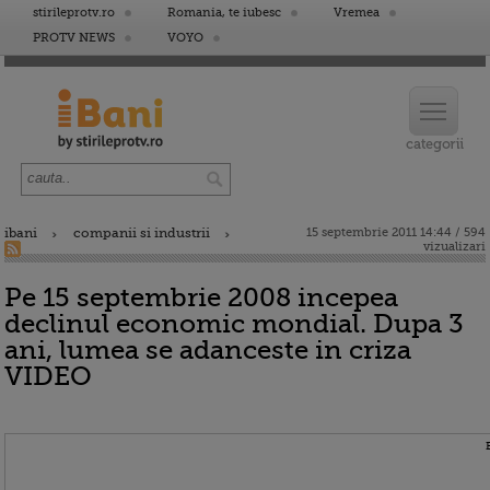
stirileprotv.ro
Romania, te iubesc
Vremea
PROTV NEWS
VOYO
ibani
companii si industrii
15 septembrie 2011 14:44 / 594
vizualizari
Pe 15 septembrie 2008 incepea
declinul economic mondial. Dupa 3
ani, lumea se adanceste in criza
VIDEO