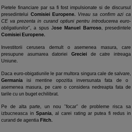
Pietele financiare par sa fi fost impulsionate si de discursul
presedintelui
Comisiei Europene.
Vreau sa confirm azi ca
CE va prezenta in curand optiuni pentru introducerea euro-
obligatiunilor
", a spus J
ose Manuel Barroso
, presedintele
Comisiei Europene.
Investitorii cerusera demult o asemenea masura, care
presupune asumarea datoriei
Greciei
de catre intreaga
Uniune.
Daca euro-obigatiunile le par multora singura cale de salvare,
Germania
isi mentine opozitia inversunata fata de o
asemenea masura, pe care o considera nedreapta fata de
tarile cu un buget echilibrat.
Pe de alta parte, un nou "focar" de probleme risca sa
izbucneasca in
Spania
, al carei rating ar putea fi redus in
curand de agentia
Fitch.