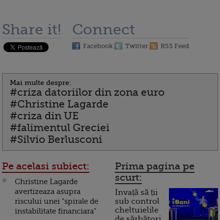
Share it!
Connect
Facebook
Twitter
RSS Feed
Mai multe despre:
#criza datoriilor din zona euro
#Christine Lagarde
#criza din UE
#falimentul Greciei
#Silvio Berlusconi
Pe acelasi subiect:
Prima pagina pe
scurt:
Christine Lagarde
avertizeaza asupra
Invață să ții
riscului unei "spirale de
sub control
cheltuielile
instabilitate financiara"
de sărbători.