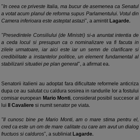
"
In ceea ce priveste Italia, ma bucur de asemenea ca Senatul
a votat acum planul de reforma supus Parlamentului. Votul din
Camera inferioara este asteptat astazi
", a amintit
Lagarde.
"Presedintele Consiliului (de Ministri) si-a anuntat intentia de
a ceda locul si presupun ca o nominalizare va fi facuta in
zilele urmatoare, iar aici este iar un semn de clarificare si
credibilitate a instantelor politice, un element fundamental al
stabilizarii situatiei pe plan general
", a afirmat ea.
Senatorii italieni au adoptat fara dificultate reformele anticriza
dupa ce au salutat cu caldura sosirea in randurile lor a fostului
comisar european
Mario Monti
, considerat posibil succesor al
lui
Il Cavaliere
si numit senator pe viata.
"Il cunosc bine pe Mario Monti, am o mare stima pentru el,
cred ca este un om de mare calitate cu care am avut un dialog
fructuos si calduros
", a subliniat
Lagarde.