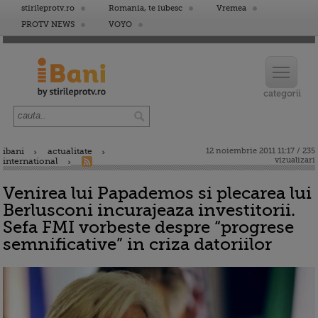
stirileprotv.ro
Romania, te iubesc
Vremea
PROTV NEWS
VOYO
ibani
actualitate
12 noiembrie 2011 11:17 / 235
vizualizari
international
Venirea lui Papademos si plecarea lui
Berlusconi incurajeaza investitorii.
Sefa FMI vorbeste despre “progrese
semnificative” in criza datoriilor