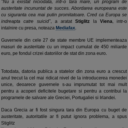
"Nu a existat niciodata, intr-o tara mare, un program de
austeritate incununtat de succes. Abordarea europeana este
cu siguranta cea mai putin promitatoare. Cred ca Europa se
indreapta catre suicid"
, a aratat
Stiglitz
la
Viena
, intr-o
intalnire cu presa, noteaza
Mediafax
.
Guvernele din cele 27 de state membre UE implementeaza
masuri de austeritate cu un impact cumulat de 450 miliarde
euro, pe fondul crizei datoriilor de stat din zona euro.
Totodata, datoria publica a statelor din zona euro a crescut
anul trecut la cel mai ridicat nivel de la introducerea monedei
unice, deoarece guvernele s-au imprumutat tot mai mult
pentru a acoperi deficitele bugetare si pentru a contribui la
programele de salvare ale Greciei, Portugaliei si Irlandei.
Daca Grecia ar fi fost singura tara din Europa cu buget de
austeritate, autoritatile ar fi putut ignora problema, a spus
Stiglitz