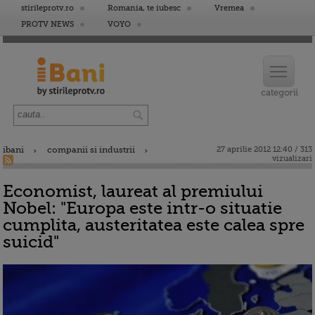
stirileprotv.ro
Romania, te iubesc
Vremea
PROTV NEWS
VOYO
ibani
companii si industrii
27 aprilie 2012 12:40 / 313
vizualizari
Economist, laureat al premiului
Nobel: "Europa este intr-o situatie
cumplita, austeritatea este calea spre
suicid"