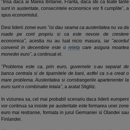
"Insa daca ai Marea Britanie, Franta, daca stii ca toate tarile
sunt in austeritate, consecintele economice vor fi cumplite", a
spus economistul.
Desi liderii zonei euro
"isi dau seama ca austeritatea nu va da
roade pe cont propriu si ca este nevoie de crestere
economica",
acestia nu au luat nicio masura, iar
"acordul
convenit in decembrie este o
reteta
care asigura moartea
monedei euro"
, a continuat el.
"Problema este ca, prin euro, guvernele s-au separat de
banca centrala si de tiparnitele de bani, astfel ca s-a creat o
mare problema. Austeritatea si constrangerile apartenentei la
euro sunt o combinatie letala"
, a aratat Stiglitz.
In viziunea sa, cel mai probabil scenariu daca liderii europeni
vor continua sa insiste pe austeritate este formarea unei zone
euro mai restranse, formata in jurul Germaniei si Olandei sau
Finlandei.