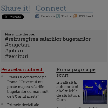
Share it!
Connect
Facebook
Twitter
RSS Feed
Mai multe despre:
#reintregirea salariilor bugetarilor
#bugetari
#joburi
#venituri
Pe acelasi subiect:
Prima pagina pe
scurt:
Franks il contrazice pe
Ponta: "Guvernul nu
Invață să ții
poate majora salariile
sub control
cheltuielile
bugetarilor cu mai mult
de sărbători.
de 8% anul acesta"
Cum
Primele decizii ale