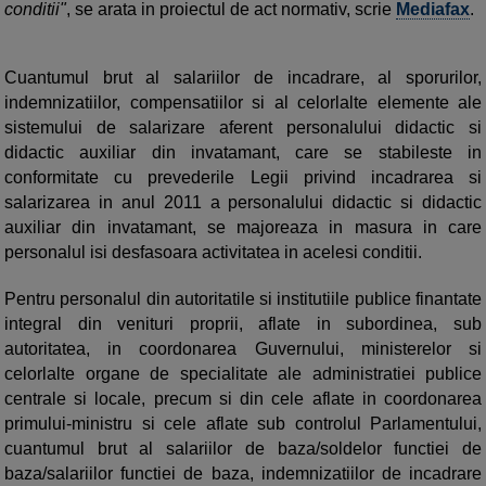
conditii"
, se arata in proiectul de act normativ, scrie
Mediafax
.
Cuantumul brut al salariilor de incadrare, al sporurilor,
indemnizatiilor, compensatiilor si al celorlalte elemente ale
sistemului de salarizare aferent personalului didactic si
didactic auxiliar din invatamant, care se stabileste in
conformitate cu prevederile Legii privind incadrarea si
salarizarea in anul 2011 a personalului didactic si didactic
auxiliar din invatamant, se majoreaza in masura in care
personalul isi desfasoara activitatea in acelesi conditii.
Pentru personalul din autoritatile si institutiile publice finantate
integral din venituri proprii, aflate in subordinea, sub
autoritatea, in coordonarea Guvernului, ministerelor si
celorlalte organe de specialitate ale administratiei publice
centrale si locale, precum si din cele aflate in coordonarea
primului-ministru si cele aflate sub controlul Parlamentului,
cuantumul brut al salariilor de baza/soldelor functiei de
baza/salariilor functiei de baza, indemnizatiilor de incadrare