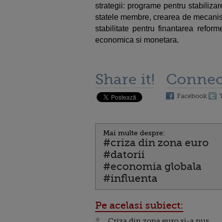
strategii: programe pentru stabilizar
statele membre, crearea de mecanis
stabilitate pentru finantarea refor
economica si monetara.
Share it!
Connec
Facebook
Mai multe despre:
#criza din zona euro
#datorii
#economia globala
#influenta
Pe acelasi subiect:
Criza din zona euro si-a pus