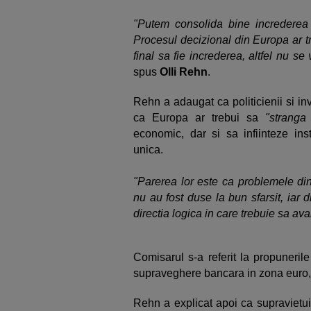
"Putem consolida bine increderea 
Procesul decizional din Europa ar tr
final sa fie increderea, altfel nu s
spus
Olli Rehn
.
Rehn a adaugat ca politicienii si inv
ca Europa ar trebui sa
"stranga 
economic, dar si sa infiinteze ins
unica.
"Parerea lor este ca problemele din
nu au fost duse la bun sfarsit, iar
directia logica in care trebuie sa a
Comisarul s-a referit la propunerile
supraveghere bancara in zona euro,
Rehn a explicat apoi ca supravietui