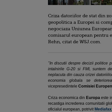
Criza datoriilor de stat din 
geopolitica a Europei si com
negociaza Uniunea Europeana
comisarul european pentru ec
Rehn, citat de WSJ.com.
"In discutii despre decizii politic
intalnirile G-20 si FMI, suntem d
neplacuta din cauza crizei datoriiilor
economia globala se deterioreaza
vicepresedintele
Comisiei Europe
Criza economica din
Europa
este i
recastiga increderea comunitatii gl
oficialul european, potrivit
Mediafax