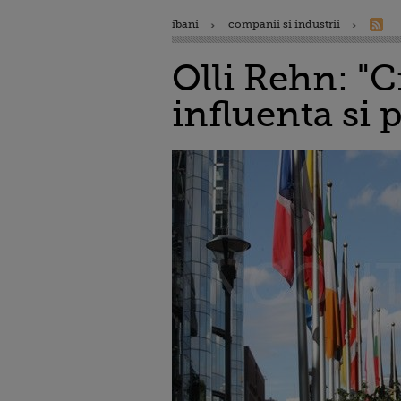
ibani
companii si industrii
Olli Rehn: "
influenta si 