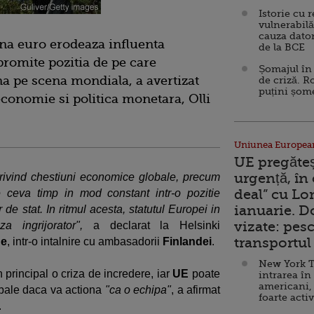
Istorie cu 
vulnerabilă
cauza dator
zona euro erodeaza influenta
de la BCE
promite pozitia de pe care
Șomajul în 
 pe scena mondiala, a avertizat
de criză. R
puțini șom
onomie si politica monetara, Olli
Uniunea Europea
UE pregăte
urgență, în
e privind chestiuni economice globale, precum
deal” cu Lo
e ceva timp in mod constant intr-o pozitie
ianuarie. 
 de stat. In ritmul acesta, statutul Europei in
vizate: pesc
 ingrijorator",
a declarat la Helsinki
transportul 
ne
, intr-o intalnire cu ambasadorii
Finlandei
.
New York T
n principal o criza de incredere, iar
UE
poate
intrarea în
americani,
obale daca va actiona
"ca o echipa"
, a afirmat
foarte acti
.