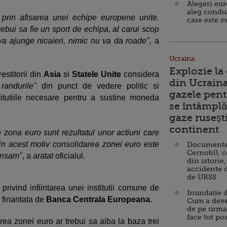
Alegeri eu
aleg condu
prin afisarea unei echipe europene unite.
care este m
ebui sa fie un sport de echipa, al carui scop
e va ajunge nicaieri, nimic nu va da roade",
a
Ucraina
Explozie la
estitorii din
Asia
si
Statele Unite
considera
din Ucraina
randurile"
din punct de vedere politic si
gazele pent
titutiile necesare pentru a sustine moneda
se întâmplă 
gaze ruseșt
continent
 zona euro sunt rezultatul unor actiuni care
 din acest motiv consolidarea zonei euro este
Documente d
Cernobîl, c
vansam"
, a aratat oficialul.
din istorie,
accidente 
de URSS
 privind infiintarea unei institutii comune de
Inundație d
 finantata de
Banca Centrala Europeana
.
Cum a deve
de pe urma
face tot po
rea zonei euro ar trebui sa aiba la baza trei