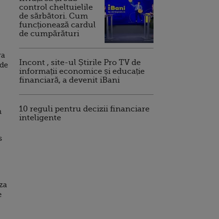
control cheltuielile
de sărbători. Cum
funcționează cardul
de cumpărături
va
Incont , site-ul Știrile Pro TV de
 de
informații economice și educație
financiară, a devenit iBani
10 reguli pentru decizii financiare
n
inteligente
s
za
e