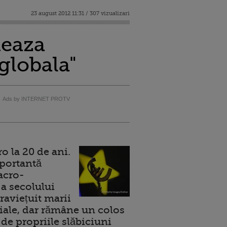
23 august 2012 11:31 / 307 vizualizari
deaza
globala"
Ads by INTERNET PROTV
 la 20 de ani.
portantă
acro-
a secolului
raviețuit marii
ale, dar rămâne un colos
de propriile slăbiciuni