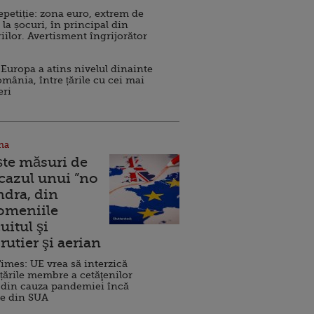
repetiție: zona euro, extrem de
 la șocuri, în principal din
iilor. Avertisment îngrijorător
Europa a atins nivelul dinainte
omânia, între țările cu cei mai
eri
na
ște măsuri de
 cazul unui ”no
ndra, din
Domeniile
uitul şi
rutier şi aerian
imes: UE vrea să interzică
 țările membre a cetăţenilor
 din cauza pandemiei încă
ve din SUA