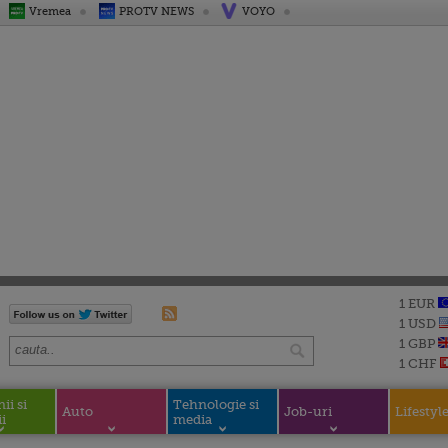
Vremea
PROTV NEWS
VOYO
1 EUR
1 USD
1 GBP
1 CHF
i si
Tehnologie si
Auto
Job-uri
Lifestyl
i
media