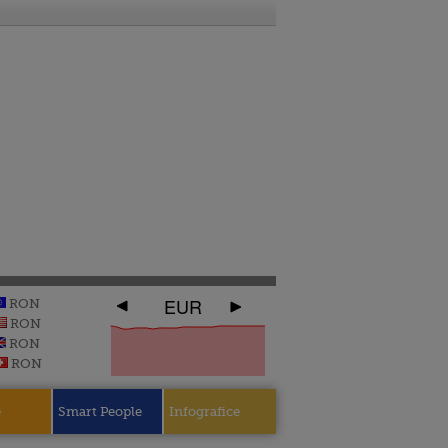
EUR
RON
RON
RON
RON
e
Smart People
Infografice