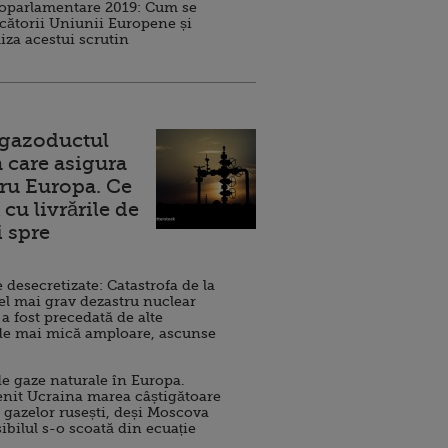
roparlamentare 2019: Cum se
cătorii Uniunii Europene și
iza acestui scrutin
 gazoductul
 care asigura
ru Europa. Ce
cu livrările de
i spre
esecretizate: Catastrofa de la
el mai grav dezastru nuclear
 a fost precedată de alte
de mai mică amploare, ascunse
e gaze naturale în Europa.
nit Ucraina marea câștigătoare
 gazelor rusești, deși Moscova
sibilul s-o scoată din ecuație