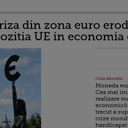
Criza din zona euro ero
pozitia UE in economia 
Criza datoriilor
Moneda euro
Cea mai im
realizare m
economică 
trecut a sup
crize mondi
handicapat 