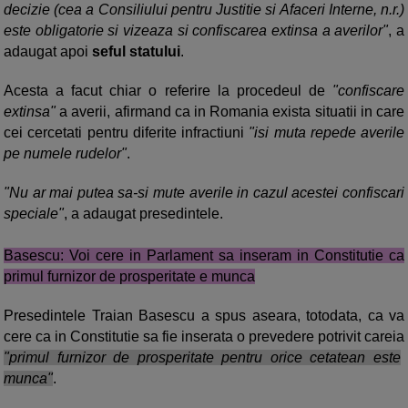
decizie (cea a Consiliului pentru Justitie si Afaceri Interne, n.r.)
este obligatorie si vizeaza si confiscarea extinsa a averilor"
, a
adaugat apoi
seful statului
.
Acesta a facut chiar o referire la procedeul de
"confiscare
extinsa"
a averii, afirmand ca in Romania exista situatii in care
cei cercetati pentru diferite infractiuni
"isi muta repede averile
pe numele rudelor"
.
"Nu ar mai putea sa-si mute averile in cazul acestei confiscari
speciale"
, a adaugat presedintele.
Basescu: Voi cere in Parlament sa inseram in Constitutie ca
primul furnizor de prosperitate e munca
Presedintele Traian Basescu a spus aseara, totodata, ca va
cere ca in Constitutie sa fie inserata o prevedere potrivit careia
"primul furnizor de prosperitate pentru orice cetatean este
munca"
.