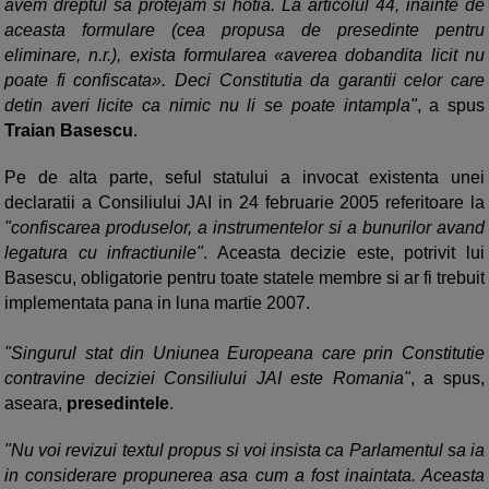
avem dreptul sa protejam si hotia. La articolul 44, inainte de
aceasta formulare (cea propusa de presedinte pentru
eliminare, n.r.), exista formularea «averea dobandita licit nu
poate fi confiscata». Deci Constitutia da garantii celor care
detin averi licite ca nimic nu li se poate intampla"
, a spus
Traian Basescu
.
Pe de alta parte, seful statului a invocat existenta unei
declaratii a Consiliului JAI in 24 februarie 2005 referitoare la
"confiscarea produselor, a instrumentelor si a bunurilor avand
legatura cu infractiunile"
. Aceasta decizie este, potrivit lui
Basescu, obligatorie pentru toate statele membre si ar fi trebuit
implementata pana in luna martie 2007.
"Singurul stat din Uniunea Europeana care prin Constitutie
contravine deciziei Consiliului JAI este Romania"
, a spus,
aseara,
presedintele
.
"Nu voi revizui textul propus si voi insista ca Parlamentul sa ia
in considerare propunerea asa cum a fost inaintata. Aceasta