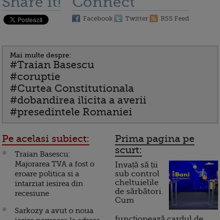
Share it!
Connect
Facebook
Twitter
RSS Feed
Mai multe despre:
#Traian Basescu
#coruptie
#Curtea Constitutionala
#dobandirea ilicita a averii
#presedintele Romaniei
Pe acelasi subiect:
Prima pagina pe
scurt:
Traian Basescu:
Majorarea TVA a fost o
Invață să ții
eroare politica si a
sub control
cheltuielile
intarziat iesirea din
de sărbători.
recesiune
Cum
Sarkozy a avut o noua
funcționează cardul de