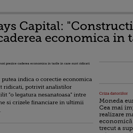
ays Capital: "Constructi
caderea economica in ta
r putea indica o corectie economica
 ridicati, potrivit analistilor
Criza datoriilor
ilit "o legatura nesanatoasa" intre
Moneda euro
me si crizele financiare in ultimii
Cea mai im
.
realizare m
economică 
trecut a sup