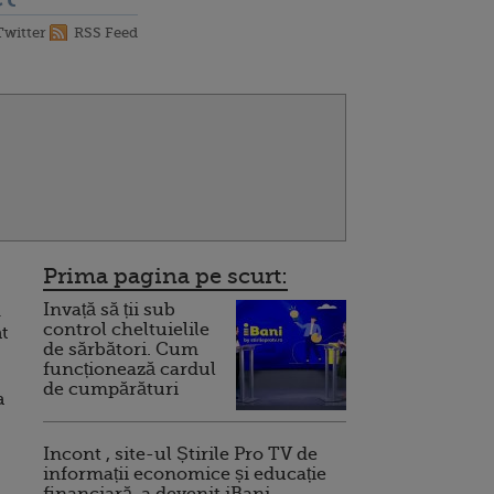
Twitter
RSS Feed
Prima pagina pe scurt:
Invață să ții sub
i
control cheltuielile
at
de sărbători. Cum
funcționează cardul
de cumpărături
a
Incont , site-ul Știrile Pro TV de
informații economice și educație