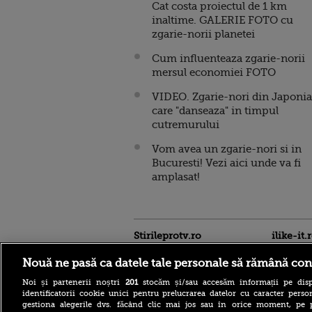
Cat costa proiectul de 1 km
inaltime. GALERIE FOTO cu
zgarie-norii planetei
Cum influenteaza zgarie-norii
mersul economiei FOTO
VIDEO. Zgarie-nori din Japonia
care "danseaza" in timpul
cutremurului
Vom avea un zgarie-nori si in
Bucuresti! Vezi aici unde va fi
amplasat!
Stirileprotv.ro
ilike-it.
Nouă ne pasă ca datele tale personale să rămână con
Noi și partenerii noștri
201
stocăm și/sau accesăm informații pe disp
identificatorii cookie unici pentru prelucrarea datelor cu caracter person
gestiona alegerile dvs. făcând clic mai jos sau în orice moment, pe 