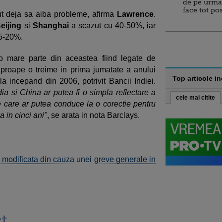
de pe urma
face tot po
ut deja sa aiba probleme, afirma
Lawrence
.
eijing
si
Shanghai
a scazut cu 40-50%, iar
 5-20%.
 o mare parte din aceastea fiind legate de
aproape o treime in prima jumatate a anului
Top articole i
la incepand din 2006, potrivit Bancii Indiei.
dia si China ar putea fi o simpla reflectare a
cele mai citite
tie care ar putea conduce la o corectie pentru
 in cinci ani"
, se arata in nota Barclays.
i modificata din cauza unei greve generale in
t