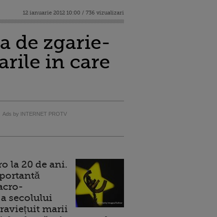
12 ianuarie 2012 10:00 / 736 vizualizari
a de zgarie-
rile in care
Ads by INTERNET PROTV
 la 20 de ani.
portantă
acro-
a secolului
raviețuit marii