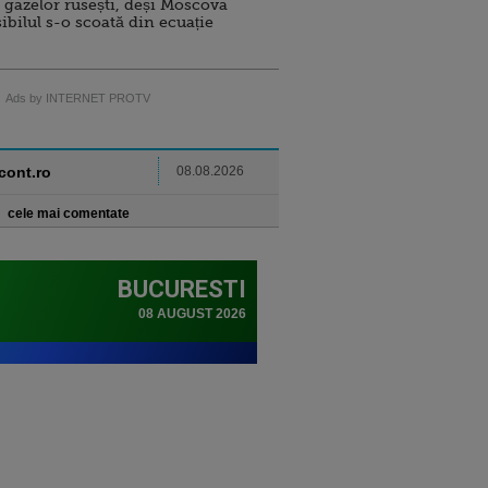
 gazelor rusești, deși Moscova
sibilul s-o scoată din ecuație
Ads by INTERNET PROTV
ncont.ro
08.08.2026
cele mai comentate