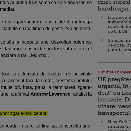
crize mondi
India ar putea fi un semn ca cele doua tari se
handicapat 
imediat.
Istorie cu 
e din zgare-norii in constructie din intreaga
vulnerabilă
cauza dator
 cladirile cu inaltimea de peste 240 de metri.
de la BCE
Șomajul în 
 se afla la inceputul unei dezvoltari puternice
de criză. R
ladiri in constructie, inclusiv al doilea cel
puțini șom
inanciara a tarii, Mumbai.
Uniunea Europea
a fost caracterizata de explozii de activitate
UE pregăte
cu accesul facil la credit, cresterea pretului
urgență, în
e multe ori, insa, pana la terminarea zgarie-
deal” cu Lo
iune, a afirmat
Andrew Lawrence
, analist la
ianuarie. 
vizate: pesc
transportul 
nor zgarie-nori celebri
New York T
 perioada in care se finaliza constructia unor
intrarea în