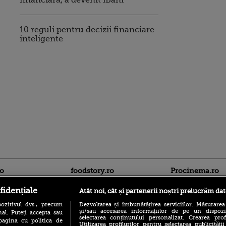
financiară, a devenit iBani
10 reguli pentru decizii financiare
inteligente
ro
foodstory.ro
Procinema.ro
fidențiale
Atât noi, cât și partenerii noștri prelucrăm dat
ozitivul dvs., precum
Dezvoltarea și îmbunătățirea serviciilor. Măsurarea
și/sau accesarea informațiilor de pe un dispoziti
al. Puteți accepta sau
selectarea conținutului personalizat. Crearea prof
pagina cu politica de
Utilizarea profilurilor pentru selectarea publicității