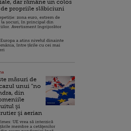
ale, dar rămâne un colos
de propriile slăbiciuni
repetiție: zona euro, extrem de
 la șocuri, în principal din
iilor. Avertisment îngrijorător
Europa a atins nivelul dinainte
omânia, între țările cu cei mai
eri
na
ște măsuri de
 cazul unui ”no
ndra, din
Domeniile
uitul şi
rutier şi aerian
imes: UE vrea să interzică
 țările membre a cetăţenilor