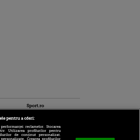
Sport.ro
ele pentru a oferi:
 performanței reclamelor. Stocarea
v. Utilizarea profilurilor pentru
ilurilor de conținut personalizat.
 personalizate. Crearea profilurilor