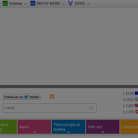
Vremea
PROTV NEWS
VOYO
1 EUR
1 USD
1 GBP
1 CHF
i si
Tehnologie si
Auto
Job-uri
Lifestyl
i
media