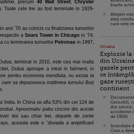
americani,
inaltime, precum
40 Wall Street
,
Chrysler
foarte acti
g
. Toate cele trei au fost terminate in 1929-
Alegeri eu
aleg condu
care este m
n anii '70 au coincis cu finalizarea turnurilor
 respectiv a
Sears Tower in Chicago
in '74.
ta cu terminarea turnurilor
Petronas
in 1997,
Ucraina
Explozie la
din Ucraina
ubai, terminat in 2010, este cea mai inalta
gazele pent
ctiei, Dubai aproape a intrat in faliment, in
se întâmplă 
cire pentru economia mondiala, nu exista la
gaze ruseșt
 care sa depaseasca inaltimea turnului Burj
continent
s.
Documente d
i India. In China se afla 53% din cei 124 de
Cernobîl, c
din istorie,
mondial. Aproximativ patru cincimi din aceste
accidente 
nivel doi sau chiar trei, departe de zonle
de URSS
clays, aceasta este o
"dovada a amplificarii
Inundație d
Cum a deve