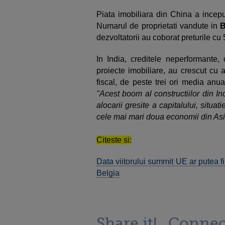
Piata imobiliara din China a incep
Numarul de proprietati vandute in
B
dezvoltatorii au coborat preturile cu
In India, creditele neperformante,
proiecte imobiliare, au crescut cu 
fiscal, de peste trei ori media anua
"Acest boom al constructiilor din In
alocarii gresite a capitalului, situa
cele mai mari doua economii din Asia
Citeste si:
Data viitorului summit UE ar putea f
Belgia
Share it!
Connec