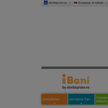
stirileprotv.ro
Romania, te iubesc
Compani
Actualitate
inContul Tau
industri