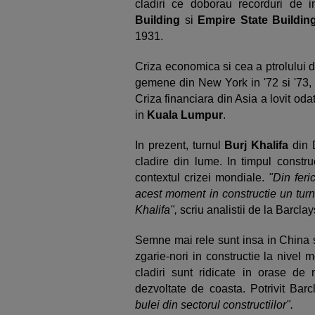
cladiri ce doborau recorduri de 
Building
si
Empire State Buildin
1931.
Criza economica si cea a ptrolului di
gemene din New York in '72 si '73,
Criza financiara din Asia a lovit oda
in
Kuala Lumpur
.
In prezent, turnul
Burj Khalifa
din D
cladire din lume. In timpul constru
contextul crizei mondiale.
"Din feri
acest moment in constructie un turn
Khalifa",
scriu analistii de la Barclay
Semne mai rele sunt insa in China s
zgarie-nori in constructie la nivel 
cladiri sunt ridicate in orase de 
dezvoltate de coasta. Potrivit Bar
bulei din sectorul constructiilor".