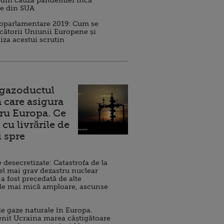
 din cauza pandemiei încă
ve din SUA
roparlamentare 2019: Cum se
cătorii Uniunii Europene și
iza acestui scrutin
 gazoductul
 care asigura
ru Europa. Ce
cu livrările de
i spre
esecretizate: Catastrofa de la
el mai grav dezastru nuclear
 a fost precedată de alte
de mai mică amploare, ascunse
e gaze naturale în Europa.
nit Ucraina marea câștigătoare