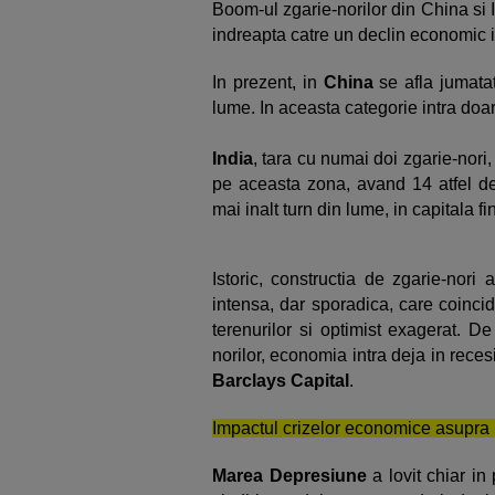
Boom-ul zgarie-norilor din China si 
indreapta catre un declin economic 
In prezent, in
China
se afla jumatat
lume. In aceasta categorie intra doar
India
, tara cu numai doi zgarie-nori,
pe aceasta zona, avand 14 atfel de c
mai inalt turn din lume, in capitala f
Istoric, constructia de zgarie-nori 
intensa, dar sporadica, care coincid 
terenurilor si optimist exagerat. D
norilor, economia intra deja in reces
Barclays Capital
.
Impactul crizelor economice asupra u
Marea Depresiune
a lovit chiar in