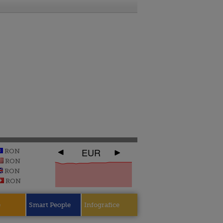
EUR
RON
RON
RON
RON
e
Smart People
Infografice