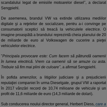
scandalului legat de emisiile motoarelor diesel", a declarat
Sengpiehl.
De asemenea, brandul VW va extinde utilizarea mediilor
digitale şi a reţelelor de socializare, pentru a-i convinge pe
consumatorii sceptici să treacă la vehiculele electrice. O
imagine proaspătă a brandului reprezintă cheia planului de 20
de miliarde de euro al Volkswagen de cucerire a pieţei
vehiculelor electrice.
"
Principala provocare este: Cum facem să pătrundă oamenii
în lumea electrică. Vrem ca oamenii să se amuze cu asta.
Trebuie să fim mai plini de culoare"
, a afirmat Sengpiehl.
În pofida amenzilor, a litigiilor judiciare şi a prejudicierii
reputaţiei companiei în urma Dieselgate, grupul VW a raportat
în 2017 vânzări record de 10,74 milioane de vehicule şi un
profit de 11,6 miliarde de euro (14,3 miliarde de dolari).
Sub conducerea noului director general, Herbert Diess,
care a