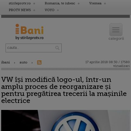
stirileprotv.ro
Romania, te iubesc
Vremea
PROTV NEWS
VOYO
ibani
auto
17 aprilie 2018 08:30 / 17580
vizualizari
VW își modifică logo-ul, într-un
amplu proces de reorganizare și
pentru pregătirea trecerii la mașinile
electrice