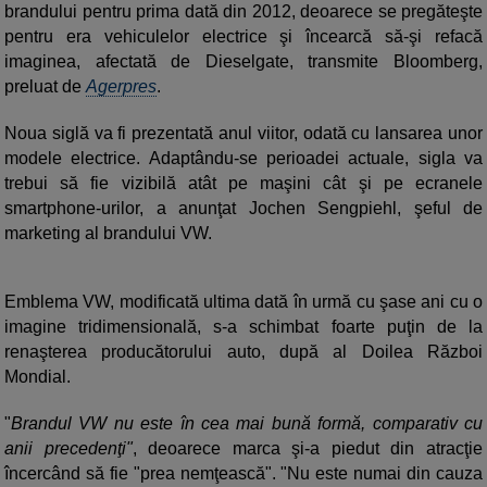
brandului pentru prima dată din 2012, deoarece se pregăteşte
pentru era vehiculelor electrice şi încearcă să-şi refacă
imaginea, afectată de Dieselgate, transmite Bloomberg,
preluat de
Agerpres
.
Noua siglă va fi prezentată anul viitor, odată cu lansarea unor
modele electrice. Adaptându-se perioadei actuale, sigla va
trebui să fie vizibilă atât pe maşini cât şi pe ecranele
smartphone-urilor, a anunţat Jochen Sengpiehl, şeful de
marketing al brandului VW.
Emblema VW, modificată ultima dată în urmă cu şase ani cu o
imagine tridimensională, s-a schimbat foarte puţin de la
renaşterea producătorului auto, după al Doilea Război
Mondial.
"
Brandul VW nu este în cea mai bună formă, comparativ cu
anii precedenţi"
, deoarece marca şi-a piedut din atracţie
încercând să fie "prea nemţească". "Nu este numai din cauza