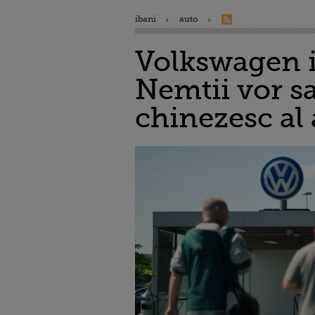
ibani
auto
Volkswagen i
Nemtii vor s
chinezesc al 