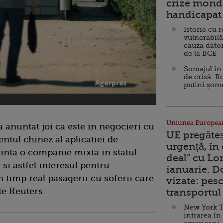
crize mondi
handicapat 
Istorie cu 
vulnerabilă
cauza dator
de la BCE
Șomajul în 
de criză. R
puțini șom
Uniunea Europea
nuntat joi ca este in negocieri cu
UE pregăte
ntul chinez al aplicatiei de
urgență, în
iinta o companie mixta in statul
deal” cu Lo
si astfel interesul pentru
ianuarie. 
 timp real pasagerii cu soferii care
vizate: pesc
te Reuters.
transportul 
New York T
intrarea în