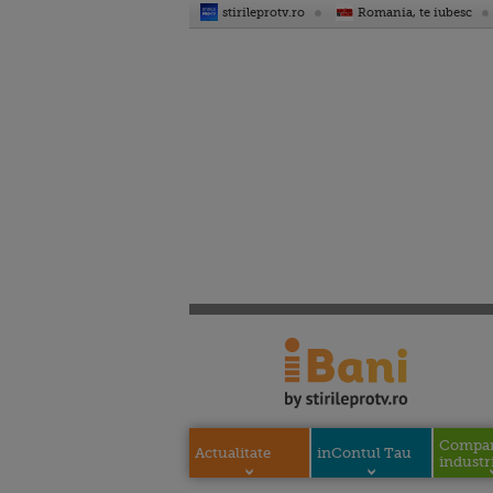
stirileprotv.ro
Romania, te iubesc
Compani
Actualitate
inContul Tau
industri