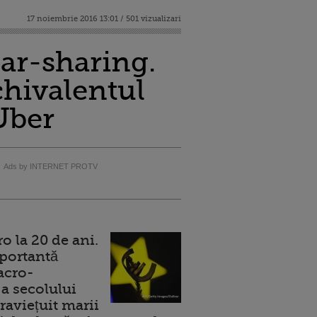
17 noiembrie 2016 13:01 / 501 vizualizari
ar-sharing.
chivalentul
 Uber
Ads by INTERNET PROTV
 la 20 de ani.
portantă
acro-
a secolului
raviețuit marii