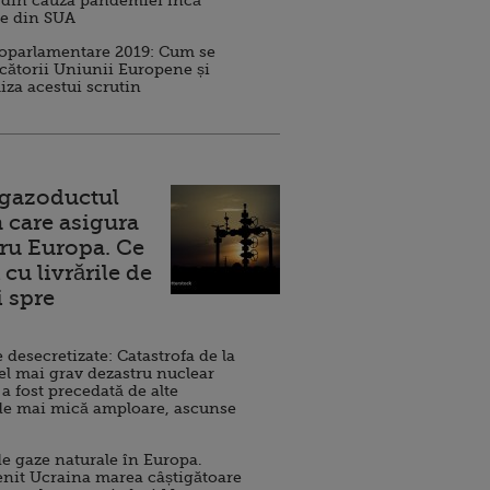
 din cauza pandemiei încă
ve din SUA
roparlamentare 2019: Cum se
cătorii Uniunii Europene și
iza acestui scrutin
 gazoductul
 care asigura
ru Europa. Ce
cu livrările de
i spre
esecretizate: Catastrofa de la
el mai grav dezastru nuclear
 a fost precedată de alte
de mai mică amploare, ascunse
e gaze naturale în Europa.
nit Ucraina marea câștigătoare