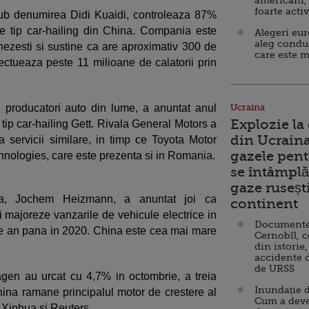
americani,
foarte acti
sub denumirea Didi Kuaidi, controleaza 87%
de tip car-hailing din China. Compania este
Alegeri eu
aleg condu
ezesti si sustine ca are aproximativ 300 de
care este m
efectueaza peste 11 milioane de calatorii prin
 producatori auto din lume, a anuntat anul
Ucraina
Explozie la
tip car-hailing Gett. Rivala General Motors a
din Ucraina
ra servicii similare, in timp ce Toyota Motor
gazele pent
hnologies, care este prezenta si in Romania.
se întâmplă 
gaze ruseșt
na, Jochem Heizmann, a anuntat joi ca
continent
 majoreze vanzarile de vehicule electrice in
Documente d
i pe an pana in 2020. China este cea mai mare
Cernobîl, c
din istorie,
accidente 
de URSS
gen au urcat cu 4,7% in octombrie, a treia
Inundație d
hina ramane principalul motor de crestere al
Cum a deve
 Xinhua si Reuters.