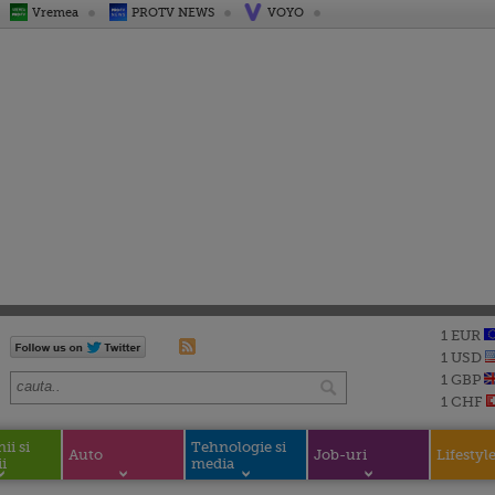
Vremea
PROTV NEWS
VOYO
1 EUR
1 USD
1 GBP
1 CHF
i si
Tehnologie si
Auto
Job-uri
Lifestyl
i
media