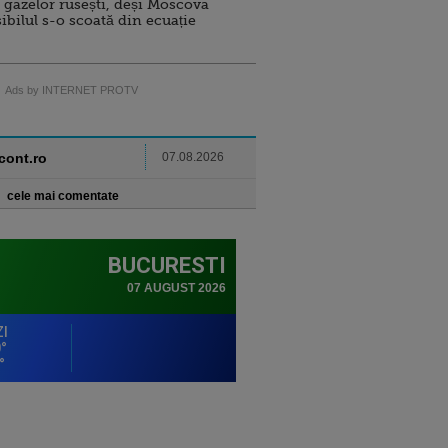
 gazelor rusești, deși Moscova
sibilul s-o scoată din ecuație
Ads by INTERNET PROTV
ncont.ro
07.08.2026
cele mai comentate