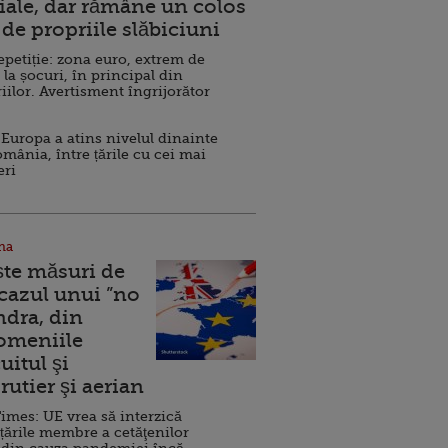
ale, dar rămâne un colos
de propriile slăbiciuni
repetiție: zona euro, extrem de
 la șocuri, în principal din
iilor. Avertisment îngrijorător
Europa a atins nivelul dinainte
omânia, între țările cu cei mai
eri
na
ște măsuri de
 cazul unui ”no
ndra, din
Domeniile
uitul şi
rutier şi aerian
imes: UE vrea să interzică
 țările membre a cetăţenilor