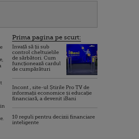
Prima pagina pe scurt:
Invață să ții sub
re
control cheltuielile
de sărbători. Cum
e,
funcționează cardul
a
de cumpărături
t
Incont , site-ul Știrile Pro TV de
informații economice și educație
financiară, a devenit iBani
 in
10 reguli pentru decizii financiare
e.
inteligente