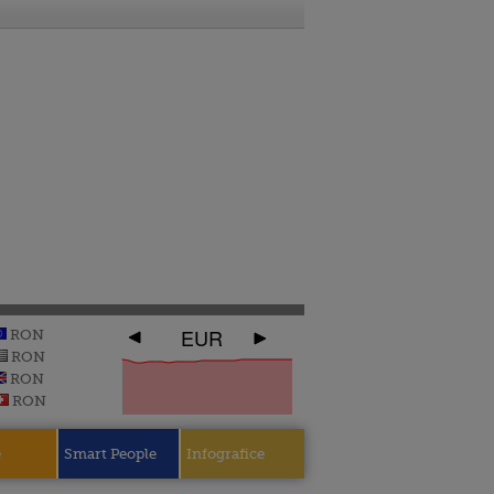
EUR
RON
RON
RON
RON
e
Smart People
Infografice