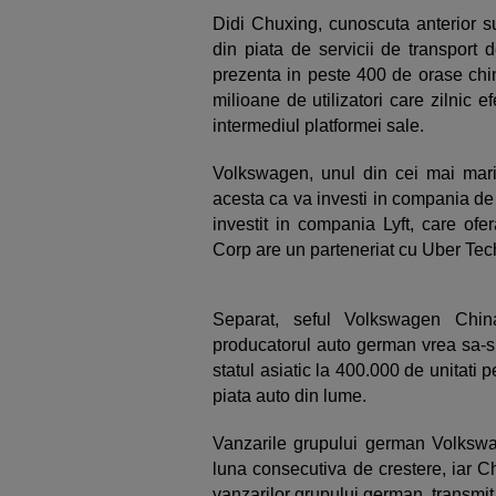
Didi Chuxing, cunoscuta anterior 
din piata de servicii de transport 
prezenta in peste 400 de orase chin
milioane de utilizatori care zilnic 
intermediul platformei sale.
Volkswagen, unul din cei mai mari
acesta ca va investi in compania de 
investit in compania Lyft, care ofe
Corp are un parteneriat cu Uber Tec
Separat, seful Volkswagen Chi
producatorul auto german vrea sa-si
statul asiatic la 400.000 de unitat
piata auto din lume.
Vanzarile grupului german Volkswa
luna consecutiva de crestere, iar C
vanzarilor grupului german, transmit