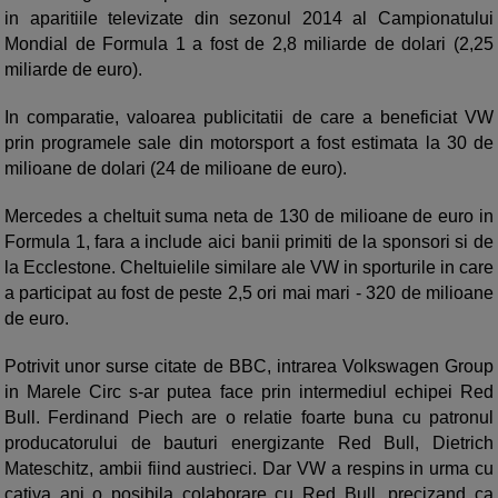
in aparitiile televizate din sezonul 2014 al Campionatului
Mondial de Formula 1 a fost de 2,8 miliarde de dolari (2,25
miliarde de euro).
In comparatie, valoarea publicitatii de care a beneficiat VW
prin programele sale din motorsport a fost estimata la 30 de
milioane de dolari (24 de milioane de euro).
Mercedes a cheltuit suma neta de 130 de milioane de euro in
Formula 1, fara a include aici banii primiti de la sponsori si de
la Ecclestone. Cheltuielile similare ale VW in sporturile in care
a participat au fost de peste 2,5 ori mai mari - 320 de milioane
de euro.
Potrivit unor surse citate de BBC, intrarea Volkswagen Group
in Marele Circ s-ar putea face prin intermediul echipei Red
Bull. Ferdinand Piech are o relatie foarte buna cu patronul
producatorului de bauturi energizante Red Bull, Dietrich
Mateschitz, ambii fiind austrieci. Dar VW a respins in urma cu
cativa ani o posibila colaborare cu Red Bull, precizand ca