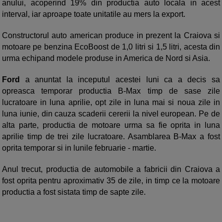
anului, acoperind 19% din productia auto locala in acest
interval, iar aproape toate unitatile au mers la export.
Constructorul auto american produce in prezent la Craiova si
motoare pe benzina EcoBoost de 1,0 litri si 1,5 litri, acesta din
urma echipand modele produse in America de Nord si Asia.
Ford
a anuntat la inceputul acestei luni ca a decis sa
opreasca temporar productia B-Max timp de sase zile
lucratoare in luna aprilie, opt zile in luna mai si noua zile in
luna iunie, din cauza scaderii cererii la nivel european. Pe de
alta parte, productia de motoare urma sa fie oprita in luna
aprilie timp de trei zile lucratoare. Asamblarea B-Max a fost
oprita temporar si in lunile februarie - martie.
Anul trecut, productia de automobile a fabricii din Craiova a
fost oprita pentru aproximativ 35 de zile, in timp ce la motoare
productia a fost sistata timp de sapte zile.