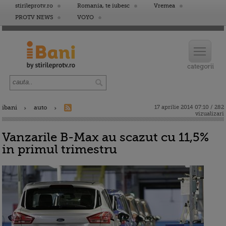
stirileprotv.ro
Romania, te iubesc
Vremea
PROTV NEWS
VOYO
ibani
auto
17 aprilie 2014 07:10 / 282
vizualizari
Vanzarile B-Max au scazut cu 11,5%
in primul trimestru