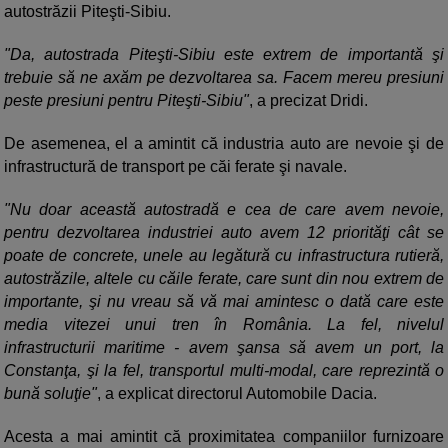
autostrăzii Piteşti-Sibiu.
"Da, autostrada Piteşti-Sibiu este extrem de importantă şi
trebuie să ne axăm pe dezvoltarea sa. Facem mereu presiuni
peste presiuni pentru Piteşti-Sibiu"
, a precizat Dridi.
De asemenea, el a amintit că industria auto are nevoie şi de
infrastructură de transport pe căi ferate şi navale.
"Nu doar această autostradă e cea de care avem nevoie,
pentru dezvoltarea industriei auto avem 12 priorităţi cât se
poate de concrete, unele au legătură cu infrastructura rutieră,
autostrăzile, altele cu căile ferate, care sunt din nou extrem de
importante, şi nu vreau să vă mai amintesc o dată care este
media vitezei unui tren în România. La fel, nivelul
infrastructurii maritime - avem şansa să avem un port, la
Constanţa, şi la fel, transportul multi-modal, care reprezintă o
bună soluţie"
, a explicat directorul Automobile Dacia.
Acesta a mai amintit că proximitatea companiilor furnizoare