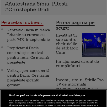
#Autostrada Sibiu-Pitesti
#Christophe Dridi
Pe acelasi subiect:
Prima pagina pe
scurt:
Vânzările Dacia în Marea
Britanie au crescut cu
Invață să ții
peste 74%, în septembrie
sub control
cheltuielile
Proprietarul Dacia
de sărbători.
Cum
construiește un rival
pentru Tesla. Ce mașină
funcționează cardul de
pregătește
cumpărături
Volkswagen, concurență
pentru Dacia. Ce mașini
Incont , site-ul Știrile Pro
pregătește gigantul
TV de informații
german
economice și educație
financiară, a devenit iBani
Bloomberg: Dacia,
Nouă ne pasă ca datele tale personale să rămână confidențiale
brandul low-cost al
Noi și partenerii noștri
201
stocăm și/sau accesăm informații pe dispozitivul dvs., precum identificatorii
Renault, ar putea primi o
cookie unici pentru prelucrarea datelor cu caracter personal. Puteți accepta sau gestiona alegerile dvs.
făcând clic mai jos sau în orice moment, pe pagina cu politica de confidențialitate. Aceste alegeri vor fi