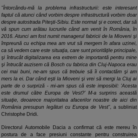
"Întorcându-mă la problema infrastructurii: este interesant
faptul că atunci când vorbim despre infrastructură vorbim doar
despre autostrada Piteşti-Sibiu. Este normal şi e corect, dar să
vă spun cum arătau lucrurile când am venit în România, în
2016. Atunci am fost numit managerul fabricii de la Mioveni şi
împreună cu echipa mea am vrut să mergem în afara uzinei,
ca să vedem care este situaţia, care sunt priorităţile principale,
şi întrucât digitalizarea era extrem de importantă pentru mine
şi întrucât auzisem că Bosch cu fabrica din Cluj-Napoca erau
cei mai buni, ne-am spus că trebuie să îi contactăm şi am
mers la ei. Dar când eşti la Mioveni şi vrei să mergi la Cluj ai
parte de o surpriză - mi-am spus că este imposibil: 'Acesta
este drumul către Europa de Vest?' M-a surprins această
situaţie, deoarece majoritatea afacerilor noastre de aici din
România presupun legături cu Europa de Vest"
, a subliniat
Christophe Dridi.
Directorul Automobile Dacia a confirmat că este mereu în
postura de a face presiuni constante pentru construirea