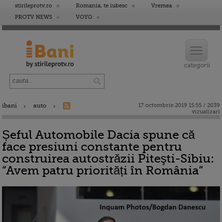
stirileprotv.ro
Romania, te iubesc
Vremea
PROTV NEWS
VOYO
ibani
auto
17 octombrie 2019 15:55 / 2039
vizualizari
Șeful Automobile Dacia spune că
face presiuni constante pentru
construirea autostrăzii Piteşti-Sibiu:
“Avem patru priorități în România”