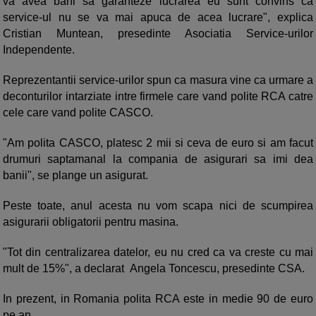
va avea bani sa garanteze lucrarea eu sunt convins ca
service-ul nu se va mai apuca de acea lucrare", explica
Cristian Muntean, presedinte Asociatia Service-urilor
Independente.
Reprezentantii service-urilor spun ca masura vine ca urmare a
deconturilor intarziate intre firmele care vand polite RCA catre
cele care vand polite CASCO.
"Am polita CASCO, platesc 2 mii si ceva de euro si am facut
drumuri saptamanal la compania de asigurari sa imi dea
banii", se plange un asigurat.
Peste toate, anul acesta nu vom scapa nici de scumpirea
asigurarii obligatorii pentru masina.
"Tot din centralizarea datelor, eu nu cred ca va creste cu mai
mult de 15%", a declarat Angela Toncescu, presedinte CSA.
In prezent, in Romania polita RCA este in medie 90 de euro
pe an.