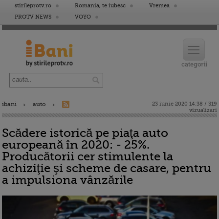
stirileprotv.ro
Romania, te iubesc
Vremea
PROTV NEWS
VOYO
ibani
auto
23 iunie 2020 14:38 / 319
vizualizari
Scădere istorică pe piaţa auto
europeană în 2020: - 25%.
Producătorii cer stimulente la
achiziţie şi scheme de casare, pentru
a impulsiona vânzările