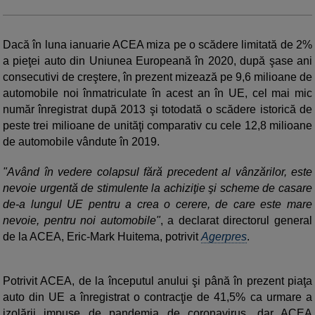
Dacă în luna ianuarie ACEA miza pe o scădere limitată de 2%
a pieţei auto din Uniunea Europeană în 2020, după şase ani
consecutivi de creştere, în prezent mizează pe 9,6 milioane de
automobile noi înmatriculate în acest an în UE, cel mai mic
număr înregistrat după 2013 şi totodată o scădere istorică de
peste trei milioane de unităţi comparativ cu cele 12,8 milioane
de automobile vândute în 2019.
"Având în vedere colapsul fără precedent al vânzărilor, este
nevoie urgentă de stimulente la achiziţie şi scheme de casare
de-a lungul UE pentru a crea o cerere, de care este mare
nevoie, pentru noi automobile"
, a declarat directorul general
de la ACEA, Eric-Mark Huitema, potrivit
Agerpres
.
Potrivit ACEA, de la începutul anului şi până în prezent piaţa
auto din UE a înregistrat o contracţie de 41,5% ca urmare a
izolării impuse de pandemia de coronavirus, dar ACEA