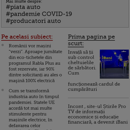
Mai multe despre:
#piata auto
#pandemie COVID-19
#producatori auto
Pe acelasi subiect:
Prima pagina pe
scurt:
Românii vor mașini
“verzi”. Aproape jumătate
Invață să ții
din eco-tichetele din
sub control
cheltuielile
programul Rabla Plus au
de sărbători.
fost rezervate, iar 90%
Cum
dintre solicitanți au ales o
maşină 100% electrică
funcționează cardul de
cumpărături
Cum se transformă
industria auto în timpul
pandemiei. Statele UE
Incont , site-ul Știrile Pro
acordă tot mai multe
TV de informații
stimulente pentru
economice și educație
mașinile electrice, în
financiară, a devenit iBani
defavarea celor