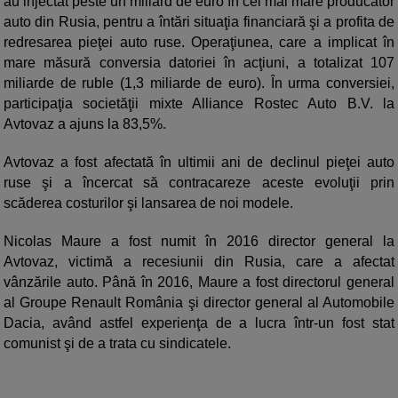
au injectat peste un miliard de euro în cel mai mare producător
auto din Rusia, pentru a întări situaţia financiară şi a profita de
redresarea pieţei auto ruse. Operaţiunea, care a implicat în
mare măsură conversia datoriei în acţiuni, a totalizat 107
miliarde de ruble (1,3 miliarde de euro). În urma conversiei,
participaţia societăţii mixte Alliance Rostec Auto B.V. la
Avtovaz a ajuns la 83,5%.
Avtovaz a fost afectată în ultimii ani de declinul pieţei auto
ruse şi a încercat să contracareze aceste evoluţii prin
scăderea costurilor şi lansarea de noi modele.
Nicolas Maure a fost numit în 2016 director general la
Avtovaz, victimă a recesiunii din Rusia, care a afectat
vânzările auto. Până în 2016, Maure a fost directorul general
al Groupe Renault România şi director general al Automobile
Dacia, având astfel experienţa de a lucra într-un fost stat
comunist şi de a trata cu sindicatele.