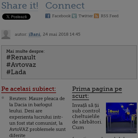
Share it!
Connect
Facebook
Twitter
RSS Feed
autor:
iBani
, 24 mai 2018 14:45
Mai multe despre:
#Renault
#Avtovaz
#Lada
Pe acelasi subiect:
Prima pagina pe
scurt:
Reuters: Maure pleaca de
la Dacia in barlogul
Invață să ții
leului. Desi are
sub control
cheltuielile
experienta lucrului intr-
de sărbători.
un fost stat comunist, la
Cum
AvtoVAZ problemele sunt
diferite