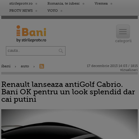
stirileprotv.ro
Romania, te iubesc
Vremea
PROTV NEWS
VOYO
ibani
auto
17 decembrie 2013 14:03 / 1815
vizualizari
Renault lanseaza antiGolf Cabrio.
Bani OK pentru un look splendid dar
cai putini