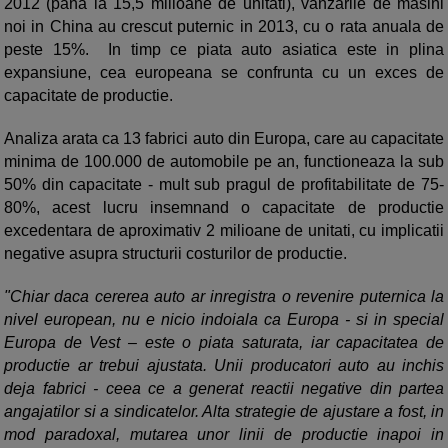
2012 (pana la 15,5 milioane de unitati), vanzarile de masini
noi in China au crescut puternic in 2013, cu o rata anuala de
peste 15%. In timp ce piata auto asiatica este in plina
expansiune, cea europeana se confrunta cu un exces de
capacitate de productie.
Analiza arata ca 13 fabrici auto din Europa, care au capacitate
minima de 100.000 de automobile pe an, functioneaza la sub
50% din capacitate - mult sub pragul de profitabilitate de 75-
80%, acest lucru insemnand o capacitate de productie
excedentara de aproximativ 2 milioane de unitati, cu implicatii
negative asupra structurii costurilor de productie.
"Chiar daca cererea auto ar inregistra o revenire puternica la
nivel european, nu e nicio indoiala ca Europa - si in special
Europa de Vest – este o piata saturata, iar capacitatea de
productie ar trebui ajustata. Unii producatori auto au inchis
deja fabrici - ceea ce a generat reactii negative din partea
angajatilor si a sindicatelor. Alta strategie de ajustare a fost, in
mod paradoxal, mutarea unor linii de productie inapoi in