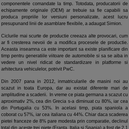
componentele comandate la timp. Totodata, producatorii de
echipamente originale (OEM) ar trebuie sa fie capabili sa
produca propriile lor versiuni personalizate, acest lucru
presupunand linii de asamblare flexibile, a adaugat Simion.
Ciclurile mai scurte de productie creeaza alte provocari, cum
ar fi cresterea nevoii de a modifica procesele de productie.
Aceasta inseamna ca este important sa existe planificare din
timp pentru generatiile viitoare de automobile si sa se aiba in
vedere un nivel ridicat de standardizare in platforme si
arhitectura vehiculelor, potrivit PwC.
Din 2007 pana in 2012, inmatricularile de masini noi au
scazut in toata Europa, dar au existat diferente mari de
amplitudine a scaderii. In vreme ce piata germana a scazut cu
aproximativ 2%, cea din Grecia s-a diminuat cu 80%, iar cea
din Portugalia cu 53%. In acelasi timp, piata spaniola a
coborat cu 57%, iar cea italiana cu 44%. Chiar daca scaderea
pietei franceze de 8% pare modesta prin comparatie, declinul
total din aceste trei piete (Franta, Italia si Spania) a fost de 2,1