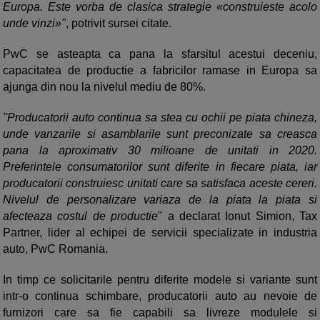
Europa. Este vorba de clasica strategie «construieste acolo
unde vinzi»"
, potrivit sursei citate.
PwC se asteapta ca pana la sfarsitul acestui deceniu,
capacitatea de productie a fabricilor ramase in Europa sa
ajunga din nou la nivelul mediu de 80%.
"Producatorii auto continua sa stea cu ochii pe piata chineza,
unde vanzarile si asamblarile sunt preconizate sa creasca
pana la aproximativ 30 milioane de unitati in 2020.
Preferintele consumatorilor sunt diferite in fiecare piata, iar
producatorii construiesc unitati care sa satisfaca aceste cereri.
Nivelul de personalizare variaza de la piata la piata si
afecteaza costul de productie
" a declarat Ionut Simion, Tax
Partner, lider al echipei de servicii specializate in industria
auto, PwC Romania.
In timp ce solicitarile pentru diferite modele si variante sunt
intr-o continua schimbare, producatorii auto au nevoie de
furnizori care sa fie capabili sa livreze modulele si