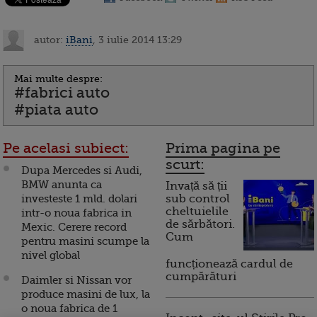
autor:
iBani
, 3 iulie 2014 13:29
Mai multe despre:
#fabrici auto
#piata auto
Pe acelasi subiect:
Prima pagina pe
scurt:
Dupa Mercedes si Audi,
BMW anunta ca
Invață să ții
investeste 1 mld. dolari
sub control
cheltuielile
intr-o noua fabrica in
de sărbători.
Mexic. Cerere record
Cum
pentru masini scumpe la
nivel global
funcționează cardul de
cumpărături
Daimler si Nissan vor
produce masini de lux, la
o noua fabrica de 1