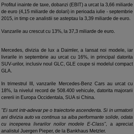
Profitul inainte de taxe, dobanzi (EBIT) a urcat la 3,66 miliarde
de euro (4,15 miliarde de dolari) in perioada iulie - septembrie
2015, in timp ce analistii se asteptau la 3,39 miliarde de euro.
Vanzarile au crescut cu 13%, la 37,3 miliarde de euro.
Mercedes, divizia de lux a Daimler, a lansat noi modele, iar
livrarile in septembrie au urcat cu 16%, in principal datorita
SUV-urilor, inclusiv noul GLC, GLE coupe si modelul compact
GLA.
In trimestrul III, vanzarile Mercedes-Benz Cars au urcat cu
18%, la nivelul record de 508.400 vehicule, datorita majorarii
cererii in Europa Occidentala, SUA si China.
"Ei sunt intr-adevar pe o traiectorie ascendenta. Si in urmatorii
ani divizia auto va continua sa aiba performante solide, odata
cu inceperea livrarilor noilor modele E-Class",
a apreciat
analistul Juergen Pieper, de la Bankhaus Metzler.