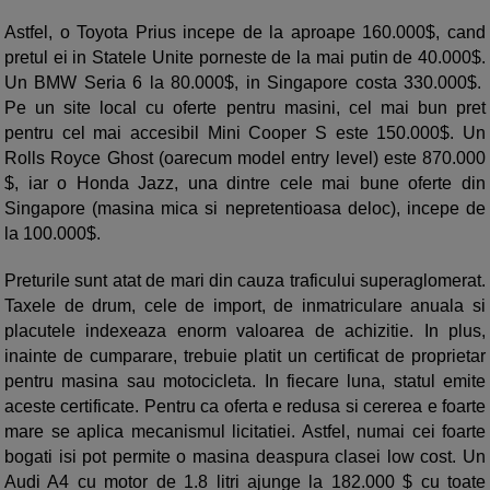
Astfel, o Toyota Prius incepe de la aproape 160.000$, cand
pretul ei in Statele Unite porneste de la mai putin de 40.000$.
Un BMW Seria 6 la 80.000$, in Singapore costa 330.000$.
Pe un site local cu oferte pentru masini, cel mai bun pret
pentru cel mai accesibil Mini Cooper S este 150.000$. Un
Rolls Royce Ghost (oarecum model entry level) este 870.000
$, iar o Honda Jazz, una dintre cele mai bune oferte din
Singapore (masina mica si nepretentioasa deloc), incepe de
la 100.000$.
Preturile sunt atat de mari din cauza traficului superaglomerat.
Taxele de drum, cele de import, de inmatriculare anuala si
placutele indexeaza enorm valoarea de achizitie. In plus,
inainte de cumparare, trebuie platit un certificat de proprietar
pentru masina sau motocicleta. In fiecare luna, statul emite
aceste certificate. Pentru ca oferta e redusa si cererea e foarte
mare se aplica mecanismul licitatiei. Astfel, numai cei foarte
bogati isi pot permite o masina deaspura clasei low cost. Un
Audi A4 cu motor de 1.8 litri ajunge la 182.000 $ cu toate