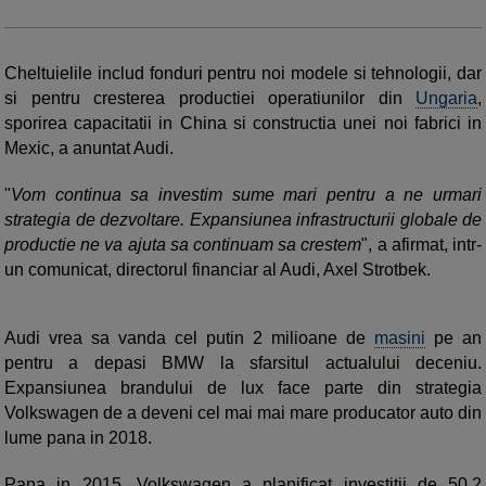
Cheltuielile includ fonduri pentru noi modele si tehnologii, dar
si pentru cresterea productiei operatiunilor din
Ungaria
,
sporirea capacitatii in China si constructia unei noi fabrici in
Mexic, a anuntat Audi.
"
Vom continua sa investim sume mari pentru a ne urmari
strategia de dezvoltare. Expansiunea infrastructurii globale de
productie ne va ajuta sa continuam sa crestem
", a afirmat, intr-
un comunicat, directorul financiar al Audi, Axel Strotbek.
Audi vrea sa vanda cel putin 2 milioane de
masini
pe an
pentru a depasi BMW la sfarsitul actualului deceniu.
Expansiunea brandului de lux face parte din strategia
Volkswagen de a deveni cel mai mai mare producator auto din
lume pana in 2018.
Pana in 2015, Volkswagen a planificat investitii de 50,2