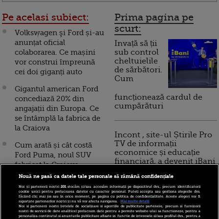
Pe acelasi subiect:
Prima pagina pe
scurt:
Volkswagen şi Ford și-au
anunțat oficial
Invață să ții
colaborarea. Ce mașini
sub control
cheltuielile
vor construi împreună
de sărbători.
cei doi giganți auto
Cum
Gigantul american Ford
funcționează cardul de
concediază 20% din
cumpărături
angajații din Europa. Ce
se întâmplă la fabrica de
la Craiova
Incont , site-ul Știrile Pro
TV de informații
Cum arată și cât costă
economice și educație
Ford Puma, noul SUV
financiară, a devenit iBani
fabricat la Craiova
Nouă ne pasă ca datele tale personale să rămână confidențiale
Afacerile Ford în
Noi și partenerii noștri
201
stocăm și/sau accesăm informații pe dispozitivul dvs., precum identificatorii
10 reguli pentru decizii
România: motorul care a
cookie unici pentru prelucrarea datelor cu caracter personal. Puteți accepta sau gestiona alegerile dvs.
făcând clic mai jos sau în orice moment, pe pagina cu politica de confidențialitate. Aceste alegeri vor fi
financiare inteligente
revoluționat industria, un
raportate partenerilor noștri și nu vă vor afecta navigarea.
Mai multe detalii
Noi si partenerii nostri (retelele de socializare si agentiile de publicitate partenere, precum si furnizorii
mini SUV în producție și
nostri de servicii de date analitice) prelucram date pentru a permite website-ului sa functioneze, pentru a
personaliza continutul si anunturile publicitare afisate in functie de interesele si/sau profilul dvs., pentru a