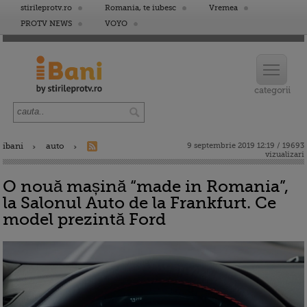
stirileprotv.ro
Romania, te iubesc
Vremea
PROTV NEWS
VOYO
ibani
auto
9 septembrie 2019 12:19 / 19693
vizualizari
O nouă mașină “made in Romania”,
la Salonul Auto de la Frankfurt. Ce
model prezintă Ford