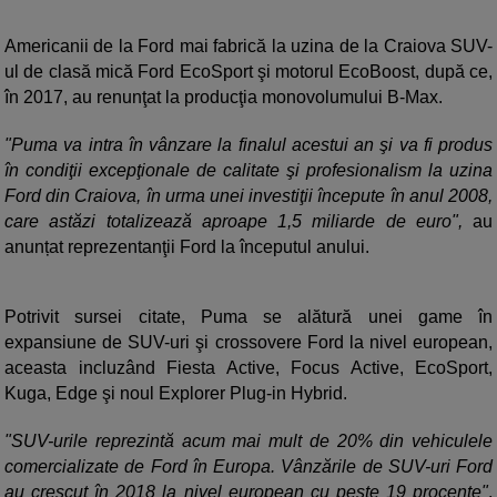
Americanii de la Ford mai fabrică la uzina de la Craiova SUV-
ul de clasă mică Ford EcoSport şi motorul EcoBoost, după ce,
în 2017, au renunţat la producţia monovolumului B-Max.
"Puma va intra în vânzare la finalul acestui an şi va fi produs
în condiţii excepţionale de calitate şi profesionalism la uzina
Ford din Craiova, în urma unei investiţii începute în anul 2008,
care astăzi totalizează aproape 1,5 miliarde de euro",
au
anunțat reprezentanţii Ford la începutul anului.
Potrivit sursei citate, Puma se alătură unei game în
expansiune de SUV-uri şi crossovere Ford la nivel european,
aceasta incluzând Fiesta Active, Focus Active, EcoSport,
Kuga, Edge şi noul Explorer Plug-in Hybrid.
"SUV-urile reprezintă acum mai mult de 20% din vehiculele
comercializate de Ford în Europa. Vânzările de SUV-uri Ford
au crescut în 2018 la nivel european cu peste 19 procente"
,