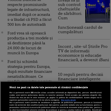
Invață să ții
respecte promisiunile
sub control
cheltuielile
legate de infrastructură,
de sărbători.
imediat după ce aceasta
Cum
s-a lăudat că PSD a făcut
500 km de autostradă
funcționează cardul de
cumpărături
Ford vrea să oprească
producția a trei modele și
să desființeze până la
Incont , site-ul Știrile Pro
24.000 de locuri de
TV de informații
muncă în Europa
economice și educație
financiară, a devenit iBani
Ford își schimbă
strategia pentru Europa,
după rezultate financiare
10 reguli pentru decizii
nesatisfăcătoare. Ce
financiare inteligente
modele vor intra pe piața
europeană
Nouă ne pasă ca datele tale personale să rămână confidențiale
Noi și partenerii noștri
201
stocăm și/sau accesăm informații pe dispozitivul dvs., precum identificatorii
Ford inovează la Craiova.
cookie unici pentru prelucrarea datelor cu caracter personal. Puteți accepta sau gestiona alegerile dvs.
făcând clic mai jos sau în orice moment, pe pagina cu politica de confidențialitate. Aceste alegeri vor fi
Americanii dezvoltă în
raportate partenerilor noștri și nu vă vor afecta navigarea.
Mai multe detalii
Noi si partenerii nostri (retelele de socializare si agentiile de publicitate partenere, precum si furnizorii
România primul proiect
nostri de servicii de date analitice) prelucram date pentru a permite website-ului sa functioneze, pentru a
personaliza continutul si anunturile publicitare afisate in functie de interesele si/sau profilul dvs., pentru a
de acest fel din Europa
va oferi functionalitati aferente retelelor de socializare si pentru a analiza traficul pe website. Beneficiati