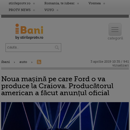
stirileprotv.ro
Romania, te iubesc
Vremea
PROTV NEWS
VOYO
ibani
auto
3 aprilie 2019 10:35 / 941
vizualizari
Noua mașină pe care Ford o va
produce la Craiova. Producătorul
american a făcut anunțul oficial