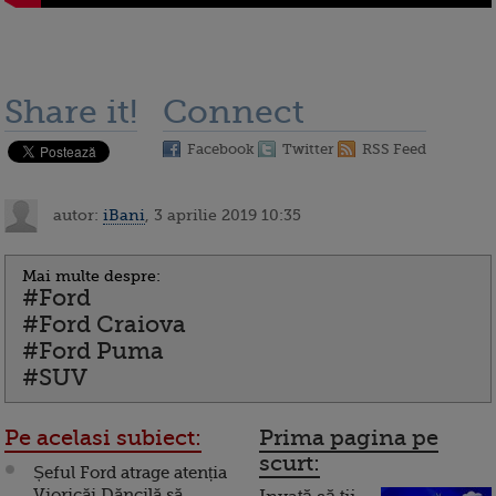
Share it!
Connect
Facebook
Twitter
RSS Feed
autor:
iBani
, 3 aprilie 2019 10:35
Mai multe despre:
#Ford
#Ford Craiova
#Ford Puma
#SUV
Pe acelasi subiect:
Prima pagina pe
scurt:
Șeful Ford atrage atenția
Vioricăi Dăncilă să