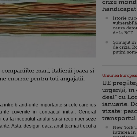
crize mondi
handicapat 
Istorie cu 
vulnerabilă
cauza dator
de la BCE
Șomajul în 
de criză. R
puțini șom
ompaniilor mari, italienii joaca si
Uniunea Europea
me enorme pentru toti angajatii.
UE pregăte
urgență, în
deal” cu Lo
ianuarie. 
a intre brand-urile importante si cele care ies
vizate: pesc
ile cuvenite in contractul initial. General
transportul 
i ca la inceputul anului sa-si recompenseze
tante. Asta, desigur, daca anul tocmai trecut a
New York T
intrarea în