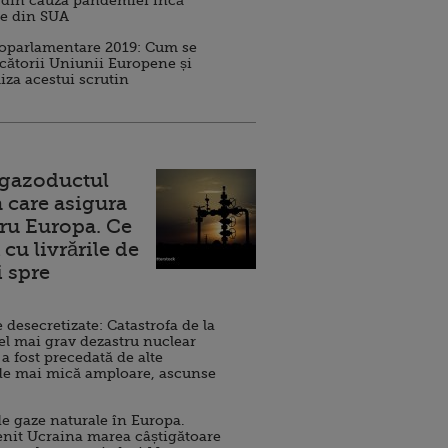
 din cauza pandemiei încă
ve din SUA
roparlamentare 2019: Cum se
cătorii Uniunii Europene și
iza acestui scrutin
 gazoductul
 care asigura
ru Europa. Ce
cu livrările de
i spre
esecretizate: Catastrofa de la
el mai grav dezastru nuclear
 a fost precedată de alte
de mai mică amploare, ascunse
e gaze naturale în Europa.
nit Ucraina marea câștigătoare