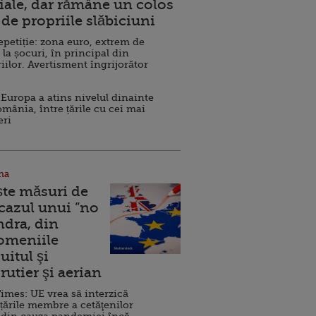
ale, dar rămâne un colos
de propriile slăbiciuni
repetiție: zona euro, extrem de
 la șocuri, în principal din
iilor. Avertisment îngrijorător
Europa a atins nivelul dinainte
omânia, între țările cu cei mai
eri
na
ște măsuri de
 cazul unui ”no
ndra, din
Domeniile
uitul şi
rutier şi aerian
imes: UE vrea să interzică
 țările membre a cetăţenilor