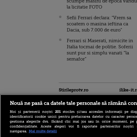
scumpe masini de epoca vandu
la licitatie FOTO
Sefii Ferrari declara: "Vrem sa
scoatem o masina ieftina ca
Dacia, sub 7.000 de euro"
Ferrari si Maserati, nimicite in
Italia tocmai de politie. Soferii
sunt pur si simplu vanati “la
semafor”
Stirileprotv.ro
ilike-it.
Nouă ne pasă ca datele tale personale să rămână con
Noi și partenerii noștri
201
stocăm și/sau accesăm informații pe disp
identificatorii cookie unici pentru prelucrarea datelor cu caracter person
gestiona alegerile dvs. făcând clic mai jos sau în orice moment, pe 
confidențialitate. Aceste alegeri vor fi raportate partenerilor noștr
navigarea.
Mai multe detalii