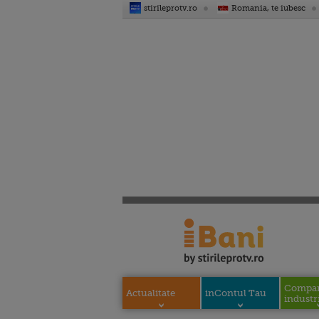
stirileprotv.ro
Romania, te iubesc
Compani
Actualitate
inContul Tau
industri