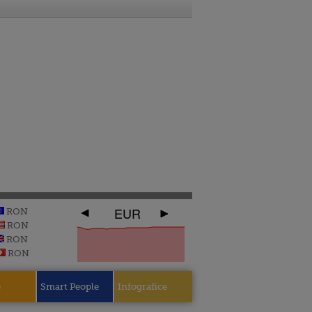
EUR
RON
RON
RON
RON
e
Smart People
Infografice