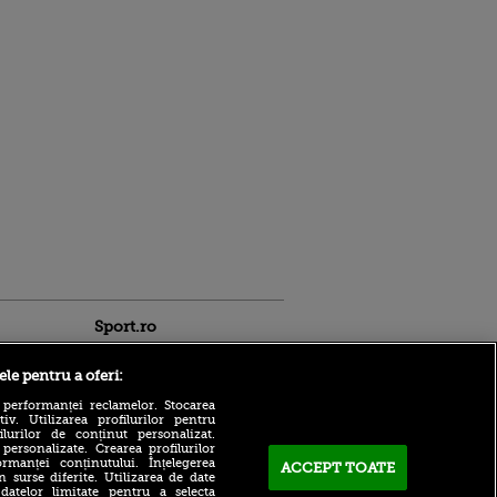
Sport.ro
ele pentru a oferi:
 performanței reclamelor. Stocarea
v. Utilizarea profilurilor pentru
ilurilor de conținut personalizat.
 personalizate. Crearea profilurilor
rmanței conținutului. Înțelegerea
ACCEPT TOATE
n surse diferite. Utilizarea de date
Nuno Campos a vorbit
 datelor limitate pentru a selecta
ldau din