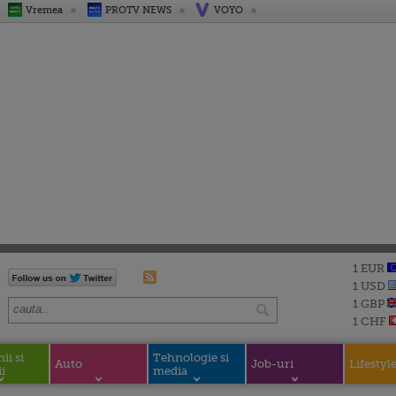
Vremea
PROTV NEWS
VOYO
1 EUR
1 USD
1 GBP
1 CHF
i si
Tehnologie si
Auto
Job-uri
Lifestyl
i
media