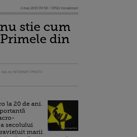
2 mai 2013 09:50 / 19511 vizualizari
nu stie cum
 Primele din
Ads by INTERNET PROTV
 la 20 de ani.
portantă
acro-
a secolului
raviețuit marii