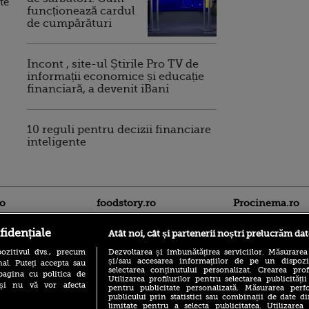
te
funcționează cardul
de cumpărături
Incont , site-ul Știrile Pro TV de
informații economice și educație
financiară, a devenit iBani
10 reguli pentru decizii financiare
inteligente
ro
foodstory.ro
Procinema.ro
fidențiale
Atât noi, cât și partenerii noștri prelucrăm dat
ozitivul dvs., precum
Dezvoltarea și îmbunătățirea serviciilor. Măsurarea
și/sau accesarea informațiilor de pe un dispoziti
al. Puteți accepta sau
selectarea conținutului personalizat. Crearea prof
pagina cu politica de
Utilizarea profilurilor pentru selectarea publicității
i și nu vă vor afecta
pentru publicitate personalizată. Măsurarea perfo
publicului prin statistici sau combinații de date di
(P) Descoperă Lumea
limitate pentru a selecta publicitatea. Utilizarea
Nikolaj Coster-Wa