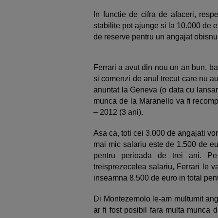
In functie de cifra de afaceri, resp
stabilite pot ajunge si la 10.000 de
de reserve pentru un angajat obisnui
Ferrari a avut din nou un an bun, b
si comenzi de anul trecut care nu a
anuntat la Geneva (o data cu lansare
munca de la Maranello va fi recomp
– 2012 (3 ani).
Asa ca, toti cei 3.000 de angajati vor 
mai mic salariu este de 1.500 de eu
pentru perioada de trei ani. P
treisprezecelea salariu, Ferrari le
inseamna 8.500 de euro in total pentr
Di Montezemolo le-am multumit angaja
ar fi fost posibil fara multa munca d