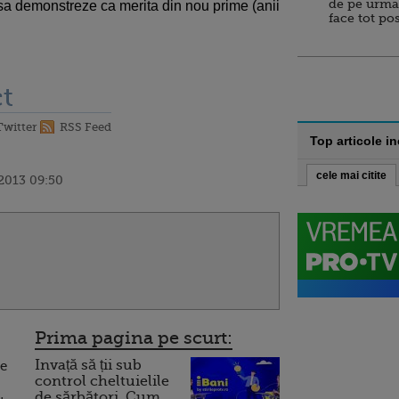
de pe urma
 sa demonstreze ca merita din nou prime (anii
face tot po
t
Twitter
RSS Feed
Top articole i
cele mai citite
 2013 09:50
Prima pagina pe scurt:
Invață să ții sub
de
control cheltuielile
de sărbători. Cum