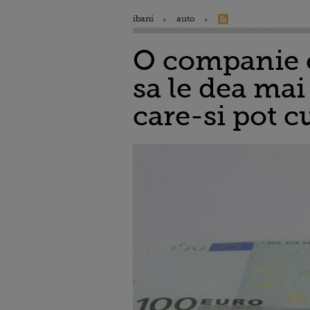
ibani
auto
O companie c
sa le dea mai
care-si pot 