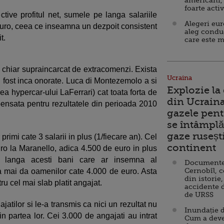
americani,
foarte acti
ective profitul net, sumele pe langa salariile
Alegeri eu
 euro, ceea ce inseamna un dezpoit consistent
aleg condu
t.
care este m
a chiar supraincarcat de extracomenzi. Exista
Ucraina
u fost inca onorate. Luca di Montezemolo a si
Explozie la
a hypercar-ului LaFerrari) cat toata forta de
din Ucraina
ensata pentru rezultatele din perioada 2010
gazele pent
se întâmplă 
gaze ruseșt
primi cate 3 salarii in plus (1/fiecare an). Cel
continent
ro la Maranello, adica 4.500 de euro in plus
e langa acesti bani care ar insemna al
Documente d
Cernobîl, c
 va mai da oamenilor cate 4.000 de euro. Asta
din istorie,
u cel mai slab platit angajat.
accidente 
de URSS
tilor si le-a transmis ca nici un rezultat nu
Inundație d
in partea lor. Cei 3.000 de angajati au intrat
Cum a deve