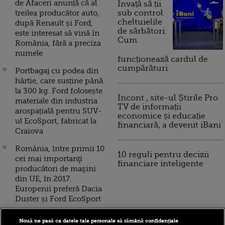
de Afaceri anunță că al
Invață să ții
treilea producător auto,
sub control
cheltuielile
după Renault și Ford,
de sărbători.
este interesat să vină în
Cum
România, fără a preciza
numele
funcționează cardul de
cumpărături
Portbagaj cu podea din
hârtie, care susține până
la 300 kg. Ford folosește
Incont , site-ul Știrile Pro
materiale din industria
TV de informații
arospațială pentru SUV-
economice și educație
ul EcoSport, fabricat la
financiară, a devenit iBani
Craiova
România, între primii 10
10 reguli pentru decizii
cei mai importanţi
financiare inteligente
producători de maşini
din UE, în 2017.
Europenii preferă Dacia
Duster și Ford EcoSport
Ford a început producția
Nouă ne pasă ca datele tale personale să rămână confidențiale