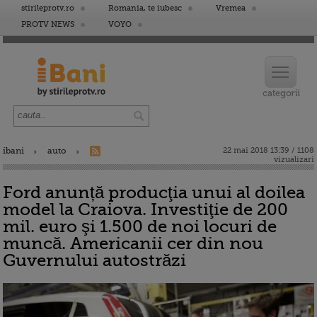
stirileprotv.ro
Romania, te iubesc
Vremea
PROTV NEWS
VOYO
ibani
auto
22 mai 2018 13:39 / 1108
vizualizari
Ford anunță producţia unui al doilea
model la Craiova. Investiţie de 200
mil. euro şi 1.500 de noi locuri de
muncă. Americanii cer din nou
Guvernului autostrăzi