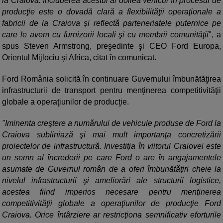
la Craiova. Includerea acestui al doilea vehicul în procesul de
producţie este o dovadă clară a flexibilităţii operaţionale a
fabricii de la Craiova şi reflectă parteneriatele puternice pe
care le avem cu furnizorii locali şi cu membrii comunităţii
", a
spus Steven Armstrong, preşedinte şi CEO Ford Europa,
Orientul Mijlociu şi Africa, citat în comunicat.
Ford România solicită în continuare Guvernului îmbunătăţirea
infrastructurii de transport pentru menţinerea competitivităţii
globale a operaţiunilor de producţie.
"Iminenta creştere a numărului de vehicule produse de Ford la
Craiova subliniază şi mai mult importanţa concretizării
proiectelor de infrastructură. Investiţia în viitorul Craiovei este
un semn al încrederii pe care Ford o are în angajamentele
asumate de Guvernul român de a oferi îmbunătăţiri cheie la
nivelul infrastructurii şi ameliorări ale structurii logistice,
acestea fiind imperios necesare pentru menţinerea
competitivităţii globale a operaţiunilor de producţie Ford
Craiova. Orice întârziere ar restricţiona semnificativ eforturile