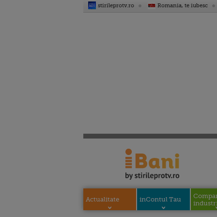
stirileprotv.ro
Romania, te iubesc
Compani
Actualitate
inContul Tau
industri