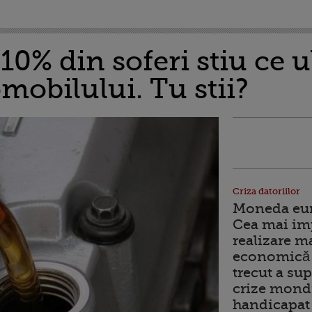
10% din soferi stiu ce u
mobilului. Tu stii?
Criza datoriilor
Moneda euro
Cea mai im
realizare m
economică 
trecut a sup
crize mondi
handicapat 