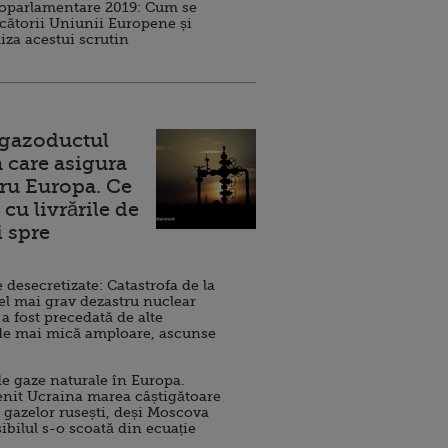
roparlamentare 2019: Cum se
cătorii Uniunii Europene și
iza acestui scrutin
 gazoductul
 care asigura
ru Europa. Ce
cu livrările de
i spre
esecretizate: Catastrofa de la
el mai grav dezastru nuclear
 a fost precedată de alte
de mai mică amploare, ascunse
e gaze naturale în Europa.
nit Ucraina marea câștigătoare
 gazelor rusești, deși Moscova
sibilul s-o scoată din ecuație