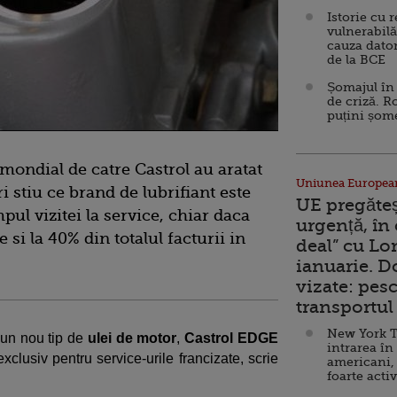
Istorie cu 
vulnerabilă
cauza dator
de la BCE
Șomajul în 
de criză. R
puțini șom
 mondial de catre Castrol au aratat
Uniunea Europea
i stiu ce brand de lubrifiant este
UE pregăte
pul vizitei la service, chiar daca
urgență, în
si la 40% din totalul facturii in
deal” cu Lo
ianuarie. 
vizate: pesc
transportul 
New York T
 un nou tip de
ulei de motor
,
Castrol EDGE
intrarea în
exclusiv pentru service-urile francizate, scrie
americani,
foarte acti