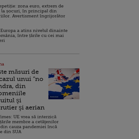
repetiție: zona euro, extrem de
 la șocuri, în principal din
iilor. Avertisment îngrijorător
Europa a atins nivelul dinainte
omânia, între țările cu cei mai
eri
na
ște măsuri de
 cazul unui ”no
ndra, din
Domeniile
uitul şi
rutier şi aerian
imes: UE vrea să interzică
 țările membre a cetăţenilor
 din cauza pandemiei încă
ve din SUA