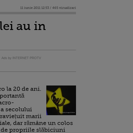
11 iunie 2011 12:53 / 465 vizualizari
lei au in
Ads by INTERNET PROTV
 la 20 de ani.
portantă
acro-
a secolului
raviețuit marii
ale, dar rămâne un colos
de propriile slăbiciuni