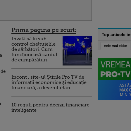
Prima pagina pe scurt:
Top articole i
Invață să ții sub
control cheltuielile
cele mai citite
de sărbători. Cum
funcționează cardul
a
de cumpărături
 de
Incont , site-ul Știrile Pro TV de
informații economice și educație
financiară, a devenit iBani
i
10 reguli pentru decizii financiare
inteligente