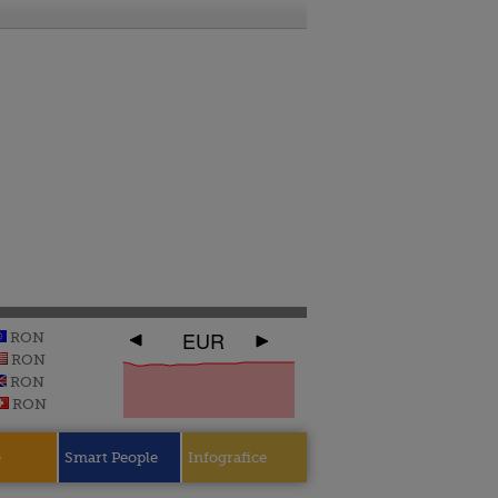
EUR
RON
RON
RON
RON
e
Smart People
Infografice