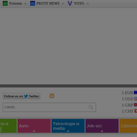
Vremea
PROTV NEWS
VOYO
1 EUR
1 USD
1 GBP
1 CHF
i si
Tehnologie si
Auto
Job-uri
Lifestyl
i
media