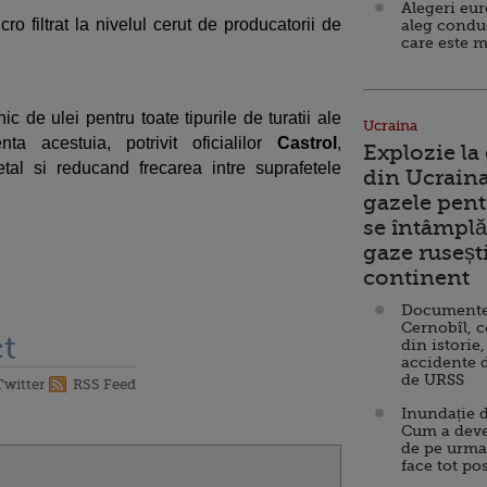
Alegeri eu
o filtrat la nivelul cerut de producatorii de
aleg condu
care este m
ic de ulei pentru toate tipurile de turatii ale
Ucraina
nta acestuia, potrivit oficialilor
Castrol
,
Explozie la
al si reducand frecarea intre suprafetele
din Ucraina
gazele pent
se întâmplă 
gaze ruseșt
continent
Documente d
Cernobîl, c
t
din istorie,
accidente 
de URSS
Twitter
RSS Feed
Inundație d
Cum a deve
de pe urma
face tot po