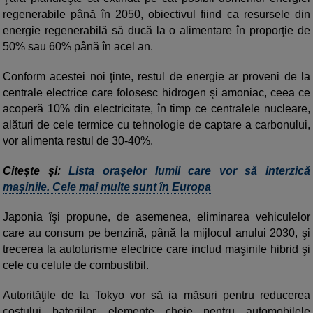
regenerabile până în 2050, obiectivul fiind ca resursele din
energie regenerabilă să ducă la o alimentare în proporţie de
50% sau 60% până în acel an.
Conform acestei noi ţinte, restul de energie ar proveni de la
centrale electrice care folosesc hidrogen şi amoniac, ceea ce
acoperă 10% din electricitate, în timp ce centralele nucleare,
alături de cele termice cu tehnologie de captare a carbonului,
vor alimenta restul de 30-40%.
Citește și:
Lista orașelor lumii care vor să interzică
mașinile. Cele mai multe sunt în Europa
Japonia îşi propune, de asemenea, eliminarea vehiculelor
care au consum pe benzină, până la mijlocul anului 2030, şi
trecerea la autoturisme electrice care includ maşinile hibrid şi
cele cu celule de combustibil.
Autorităţile de la Tokyo vor să ia măsuri pentru reducerea
costului bateriilor, elemente cheie pentru automobilele