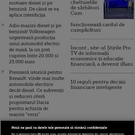
cheltuielile
motoare diesel și pe
de sărbători.
benzină. De când se va
Cum
aplica interdicția
funcționează cardul de
Adio mașini diesel și pe
cumpărături
benzină! Volkswagen
urgentează producția
unui automobil electric
Incont , site-ul Știrile Pro
de masă, la un preț
TV de informații
cuprins între 20.000 și
economice și educație
25.000 euro
financiară, a devenit iBani
Premieră istorică pentru
Renault: vinde mai multe
10 reguli pentru decizii
automobile electrice
financiare inteligente
decât diesel. Ce subvenții
și reduceri oferă
proprietarul Dacia
pentru achizița de
mașini ”verzi”
Țara europeană care
Nouă ne pasă ca datele tale personale să rămână confidențiale
interzice mașinile diesel
Noi și partenerii noștri
201
stocăm și/sau accesăm informații pe dispozitivul dvs., precum identificatorii