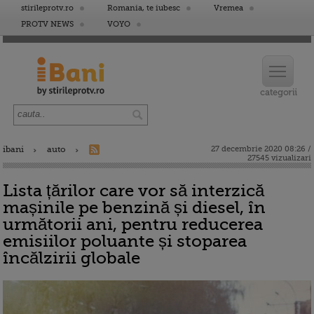
stirileprotv.ro
Romania, te iubesc
Vremea
PROTV NEWS
VOYO
ibani
auto
27 decembrie 2020 08:26 /
27545 vizualizari
Lista țărilor care vor să interzică
mașinile pe benzină și diesel, în
următorii ani, pentru reducerea
emisiilor poluante și stoparea
încălzirii globale