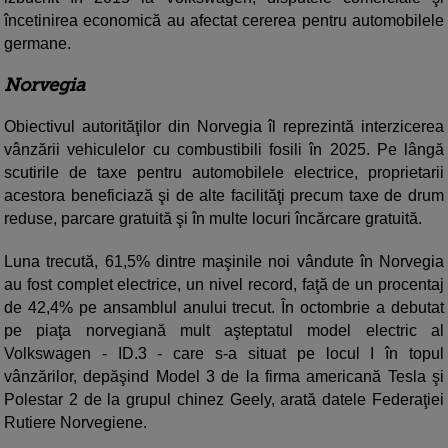
încetinirea economică au afectat cererea pentru automobilele
germane.
Norvegia
Obiectivul autorităţilor din Norvegia îl reprezintă interzicerea
vânzării vehiculelor cu combustibili fosili în 2025. Pe lângă
scutirile de taxe pentru automobilele electrice, proprietarii
acestora beneficiază şi de alte facilităţi precum taxe de drum
reduse, parcare gratuită şi în multe locuri încărcare gratuită.
Luna trecută, 61,5% dintre maşinile noi vândute în Norvegia
au fost complet electrice, un nivel record, faţă de un procentaj
de 42,4% pe ansamblul anului trecut. În octombrie a debutat
pe piaţa norvegiană mult aşteptatul model electric al
Volkswagen - ID.3 - care s-a situat pe locul I în topul
vânzărilor, depăşind Model 3 de la firma americană Tesla şi
Polestar 2 de la grupul chinez Geely, arată datele Federaţiei
Rutiere Norvegiene.