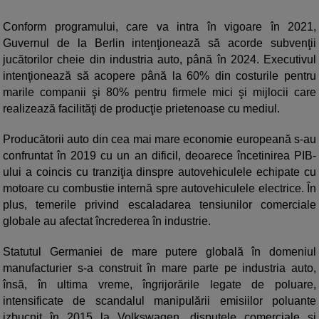
Conform programului, care va intra în vigoare în 2021,
Guvernul de la Berlin intenţionează să acorde subvenţii
jucătorilor cheie din industria auto, până în 2024. Executivul
intenţionează să acopere până la 60% din costurile pentru
marile companii şi 80% pentru firmele mici şi mijlocii care
realizează facilităţi de producţie prietenoase cu mediul.
Producătorii auto din cea mai mare economie europeană s-au
confruntat în 2019 cu un an dificil, deoarece încetinirea PIB-
ului a coincis cu tranziţia dinspre autovehiculele echipate cu
motoare cu combustie internă spre autovehiculele electrice. În
plus, temerile privind escaladarea tensiunilor comerciale
globale au afectat încrederea în industrie.
Statutul Germaniei de mare putere globală în domeniul
manufacturier s-a construit în mare parte pe industria auto,
însă, în ultima vreme, îngrijorările legate de poluare,
intensificate de scandalul manipulării emisiilor poluante
izbucnit în 2015 la Volkswagen, disputele comerciale şi