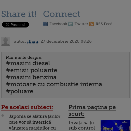
Share it!
Connect
Facebook
Twitter
RSS Feed
autor:
iBani
, 27 decembrie 2020 08:26
Mai multe despre:
#masini diesel
#emisii poluante
#masini benzina
#motoare cu combustie interna
#poluare
Pe acelasi subiect:
Prima pagina pe
scurt:
Japonia se alătură țărilor
care vor să interzică
Invață să ții
vânzarea mașinilor cu
sub control