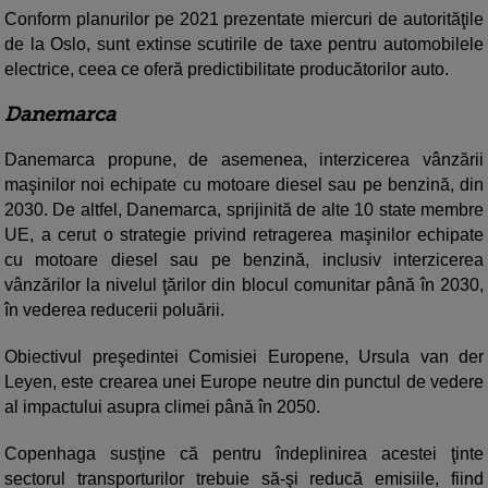
Conform planurilor pe 2021 prezentate miercuri de autorităţile
de la Oslo, sunt extinse scutirile de taxe pentru automobilele
electrice, ceea ce oferă predictibilitate producătorilor auto.
Danemarca
Danemarca propune, de asemenea, interzicerea vânzării
maşinilor noi echipate cu motoare diesel sau pe benzină, din
2030. De altfel, Danemarca, sprijinită de alte 10 state membre
UE, a cerut o strategie privind retragerea maşinilor echipate
cu motoare diesel sau pe benzină, inclusiv interzicerea
vânzărilor la nivelul ţărilor din blocul comunitar până în 2030,
în vederea reducerii poluării.
Obiectivul preşedintei Comisiei Europene, Ursula van der
Leyen, este crearea unei Europe neutre din punctul de vedere
al impactului asupra climei până în 2050.
Copenhaga susţine că pentru îndeplinirea acestei ţinte
sectorul transporturilor trebuie să-şi reducă emisiile, fiind