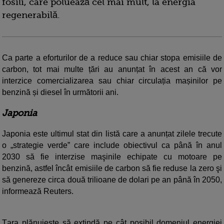
fosili, care poluează cel mai mult, la energia
regenerabilă.
Ca parte a eforturilor de a reduce sau chiar stopa emisiile de
carbon, tot mai multe țări au anunțat în acest an că vor
interzice comercializarea sau chiar circulația mașinilor pe
benzină și diesel în următorii ani.
Japonia
Japonia este ultimul stat din listă care a anunțat zilele trecute
o „strategie verde” care include obiectivul ca până în anul
2030 să fie interzise maşinile echipate cu motoare pe
benzină, astfel încât emisiile de carbon să fie reduse la zero şi
să genereze circa două trilioane de dolari pe an până în 2050,
informează Reuters.
Ţara plănuieşte să extindă pe cât posibil domeniul energiei