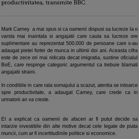
productivitatea, transmite BBC.
Mark Carney a mai spus si ca oamenii dispusi sa lucreze la o
varsta mai inaintata si angajatii care cauta sa lucreze ore
suplimentare au reprezentat 500.000 de persoane care s-au
adaugat pietei fortei de munca in ultimii doi ani. Aceasta cifra
este de zece ori mai ridicata decat imigratia, sustine oficialul
BoE, care respinge categoric argumentul ca trebuie blamati
angajatii straini.
In conditiile in care rata somajului a scazut, atentia se intoarce
spre productivitate, a adaugat Carney, care crede ca in
urmatorii an va creste.
El a explicat ca oamenii de afaceri ar fi putut decide sa
intarzie investitiile din alte motive decat cele legate de piata
muncii, cum ar fi incertitudinile politice si economice.