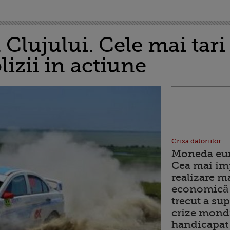
 Clujului. Cele mai tar
lizii in actiune
Criza datoriilor
Moneda euro
Cea mai im
realizare m
economică 
trecut a sup
crize mondi
handicapat 