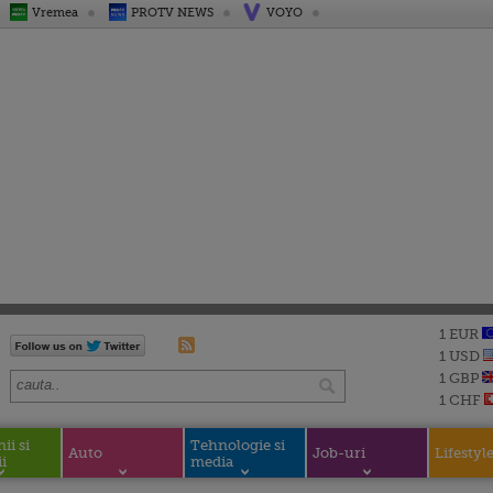
Vremea
PROTV NEWS
VOYO
1 EUR
1 USD
1 GBP
1 CHF
i si
Tehnologie si
Auto
Job-uri
Lifestyl
i
media