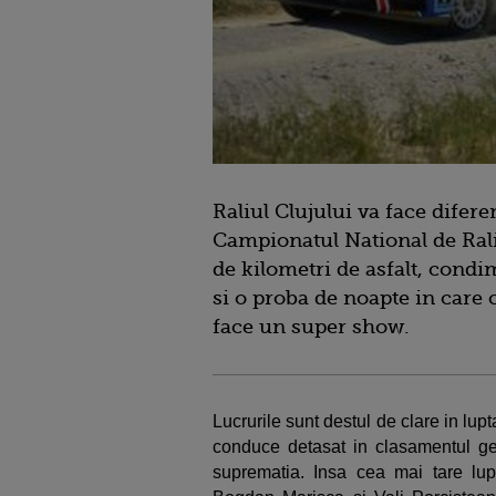
Raliul Clujului va face difere
Campionatul National de Rali
de kilometri de asfalt, cond
si o proba de noapte in care ce
face un super show.
Lucrurile sunt destul de clare in lup
conduce detasat in clasamentul ge
suprematia. Insa cea mai tare lu