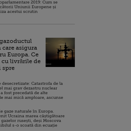
roparlamentare 2019: Cum se
cătorii Uniunii Europene și
iza acestui scrutin
 gazoductul
 care asigura
ru Europa. Ce
cu livrările de
i spre
esecretizate: Catastrofa de la
el mai grav dezastru nuclear
 a fost precedată de alte
de mai mică amploare, ascunse
e gaze naturale în Europa.
nit Ucraina marea câștigătoare
 gazelor rusești, deși Moscova
sibilul s-o scoată din ecuație