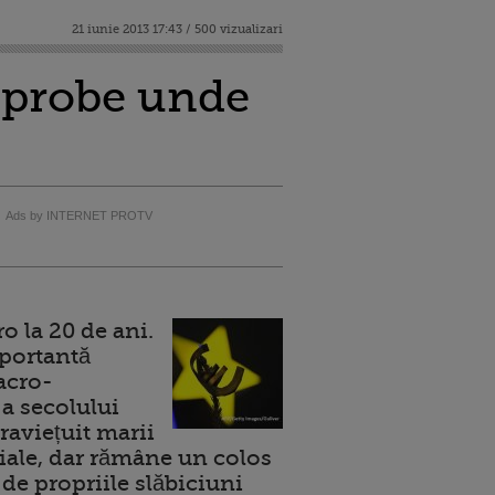
21 iunie 2013 17:43 / 500 vizualizari
i probe unde
Ads by INTERNET PROTV
 la 20 de ani.
portantă
acro-
a secolului
raviețuit marii
ale, dar rămâne un colos
de propriile slăbiciuni