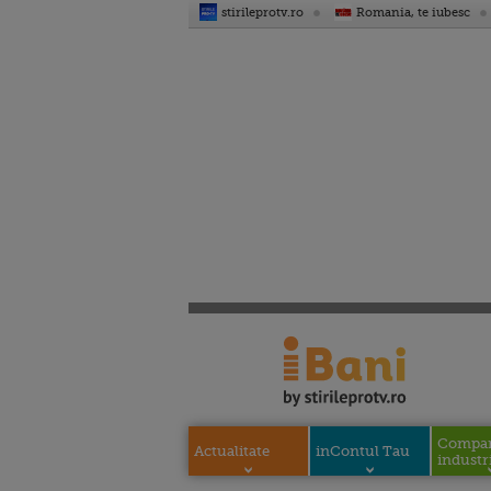
stirileprotv.ro
Romania, te iubesc
Compani
Actualitate
inContul Tau
industri