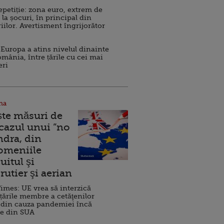
repetiție: zona euro, extrem de
 la șocuri, în principal din
iilor. Avertisment îngrijorător
Europa a atins nivelul dinainte
omânia, între țările cu cei mai
eri
na
ște măsuri de
 cazul unui ”no
ndra, din
Domeniile
uitul şi
rutier şi aerian
imes: UE vrea să interzică
 țările membre a cetăţenilor
 din cauza pandemiei încă
ve din SUA