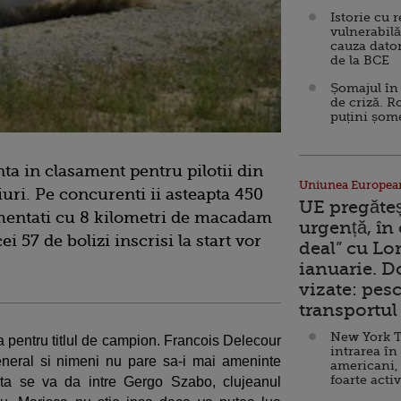
Istorie cu 
vulnerabilă
cauza dator
de la BCE
Șomajul în 
de criză. R
puțini șom
nta in clasament pentru pilotii din
Uniunea Europea
uri. Pe concurenti ii asteapta 450
UE pregăte
imentati cu 8 kilometri de macadam
urgență, în
i 57 de bolizi inscrisi la start vor
deal” cu Lo
ianuarie. 
vizate: pesc
transportul 
New York T
ta pentru titlul de campion. Francois Delecour
intrarea în
neral si nimeni nu pare sa-i mai ameninte
americani,
foarte acti
pta se va da intre Gergo Szabo, clujeanul