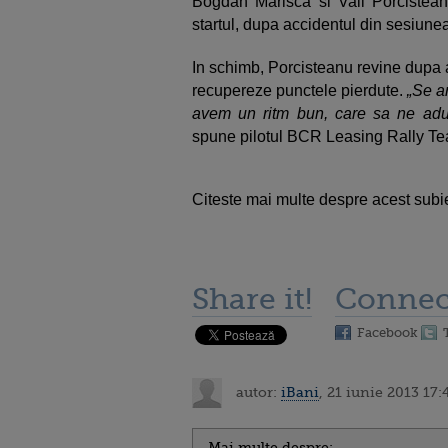
Bogdan Marisca si Vali Porcistean
startul, dupa accidentul din sesiunea
In schimb, Porcisteanu revine dupa a
recupereze punctele pierdute.
„Se a
avem un ritm bun, care sa ne aduca
spune pilotul BCR Leasing Rally T
Citeste mai multe despre acest subi
Share it!
Connec
Facebook
autor:
iBani
, 21 iunie 2013 17:
Mai multe despre: