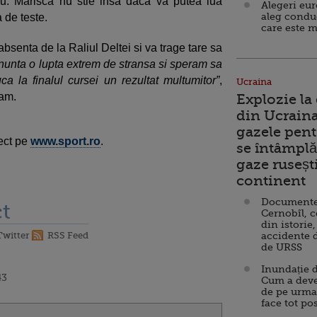
u. Marisca nu stie insa daca va putea lua
Alegeri eu
aleg condu
 de teste.
care este m
bsenta de la Raliul Deltei si va trage tare sa
nunta o lupta extrem de stransa si speram sa
 la finalul cursei un rezultat multumitor”
,
Ucraina
eam.
Explozie la
din Ucraina
gazele pent
ect pe
www.sport.ro
.
se întâmplă 
gaze ruseșt
continent
Documente d
t
Cernobîl, c
din istorie,
Twitter
RSS Feed
accidente 
de URSS
Inundație d
43
Cum a deve
de pe urma
face tot po