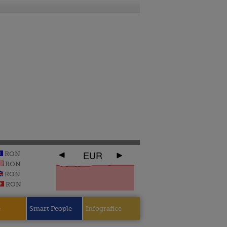
EUR
RON
RON
RON
RON
e
Smart People
Infografice