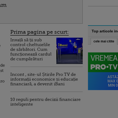
eam
Prima pagina pe scurt:
Top articole i
Invață să ții sub
cele mai citite
control cheltuielile
e
de sărbători. Cum
funcționează cardul
de cumpărături
 de
st
Incont , site-ul Știrile Pro TV de
informații economice și educație
uro
financiară, a devenit iBani
10 reguli pentru decizii financiare
inteligente