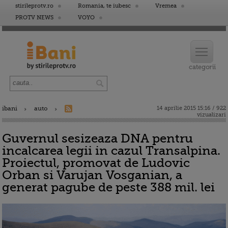
stirileprotv.ro
Romania, te iubesc
Vremea
PROTV NEWS
VOYO
ibani
auto
14 aprilie 2015 15:16 / 922
vizualizari
Guvernul sesizeaza DNA pentru
incalcarea legii in cazul Transalpina.
Proiectul, promovat de Ludovic
Orban si Varujan Vosganian, a
generat pagube de peste 388 mil. lei