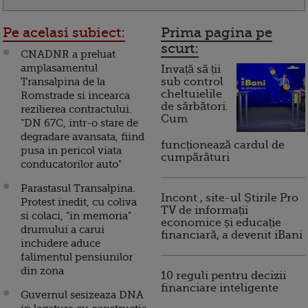
Pe acelasi subiect:
Prima pagina pe
scurt:
CNADNR a preluat
amplasamentul
Invață să ții
Transalpina de la
sub control
cheltuielile
Romstrade si incearca
de sărbători.
rezilierea contractului.
Cum
"DN 67C, intr-o stare de
degradare avansata, fiind
funcționează cardul de
pusa in pericol viata
cumpărături
conducatorilor auto"
Parastasul Transalpina.
Incont , site-ul Știrile Pro
Protest inedit, cu coliva
TV de informații
si colaci, "in memoria"
economice și educație
drumului a carui
financiară, a devenit iBani
inchidere aduce
falimentul pensiunilor
din zona
10 reguli pentru decizii
financiare inteligente
Guvernul sesizeaza DNA