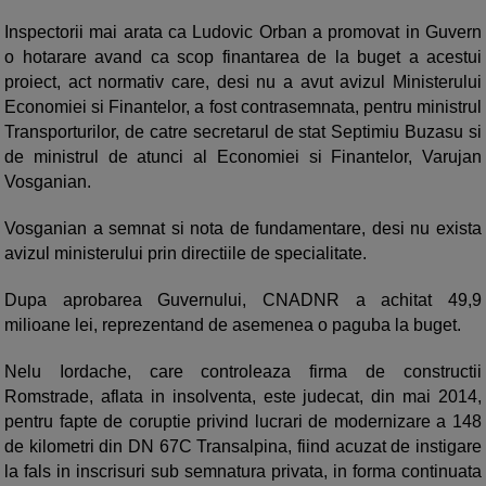
Inspectorii mai arata ca Ludovic Orban a promovat in Guvern
o hotarare avand ca scop finantarea de la buget a acestui
proiect, act normativ care, desi nu a avut avizul Ministerului
Economiei si Finantelor, a fost contrasemnata, pentru ministrul
Transporturilor, de catre secretarul de stat Septimiu Buzasu si
de ministrul de atunci al Economiei si Finantelor, Varujan
Vosganian.
Vosganian a semnat si nota de fundamentare, desi nu exista
avizul ministerului prin directiile de specialitate.
Dupa aprobarea Guvernului, CNADNR a achitat 49,9
milioane lei, reprezentand de asemenea o paguba la buget.
Nelu Iordache, care controleaza firma de constructii
Romstrade, aflata in insolventa, este judecat, din mai 2014,
pentru fapte de coruptie privind lucrari de modernizare a 148
de kilometri din DN 67C Transalpina, fiind acuzat de instigare
la fals in inscrisuri sub semnatura privata, in forma continuata