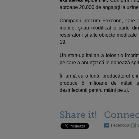
extinderea epidemiei. Conform info
aproape 20.000 de angajaţi la uzin
Companii precum Foxconn, care pr
mobile, şi-au modificat o parte din
respiratorii şi alte obiecte medica
19.
Un start-up italian a folosit o impr
pe care a anunţat că le donează spit
În urmă cu o lună, producătorul ch
produce 5 milioane de măşti şi
dezinfectanţi pentru mâini pe zi.
Share it!
Connec
Facebook