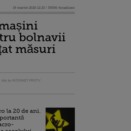
19 martie 2020 12:23 / 35506 vizualizari
 mașini
ntru bolnavii
țat măsuri
Ads by INTERNET PROTV
 la 20 de ani.
portantă
acro-