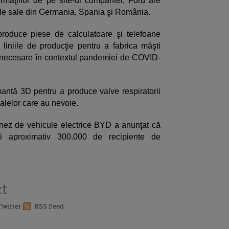
rmaţiilor de pe site-ul companiei, Ford are
ele sale din Germania, Spania şi România.
oduce piese de calculatoare şi telefoane
 liniile de producţie pentru a fabrica măşti
le necesare în contextul pandemiei de COVID-
imantă 3D pentru a produce valve respiratorii
alelor care au nevoie.
inez de vehicule electrice BYD a anunţat că
 aproximativ 300.000 de recipiente de
t
Twitter
RSS Feed