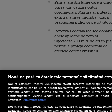
Prima ţară din lume care închid
bursa, din cauza noului
coronavirus. Măsura ar putea fi
extinsă la nivel mondial, după
prăbușirea indicilor pe tot Glob
Rezerva Federală reduce dobân
cheie aproape de zero și
înjectează 700 mld. dolari în pia
pentru a proteja economia de
efectele coronavirusului
Stirileprotv.ro
ilike-it.
Nouă ne pasă ca datele tale personale să rămână con
Noi și partenerii noștri
201
stocăm și/sau accesăm informații pe disp
identificatorii cookie unici pentru prelucrarea datelor cu caracter person
gestiona alegerile dvs. făcând clic mai jos sau în orice moment, pe 
confidențialitate. Aceste alegeri vor fi raportate partenerilor noștr
navigarea.
Mai multe detalii
Reacția MAE după ce o
româncă a fost arestată în
Noi si partenerii nostri (retelele de socializare si agentiile de publicita
Germania pentru spionaj în
furnizorii nostri de servicii de date analitice) prelucram date pentru a p