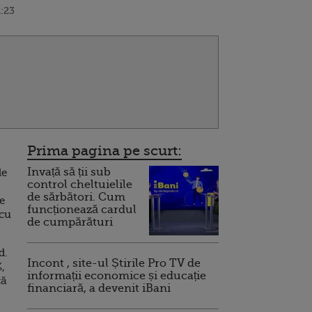
2:23
Prima pagina pe scurt:
Invață să ții sub
le
control cheltuielile
de sărbători. Cum
ne
funcționează cardul
 cu
de cumpărături
d.
Incont , site-ul Știrile Pro TV de
,
informații economice și educație
că
financiară, a devenit iBani