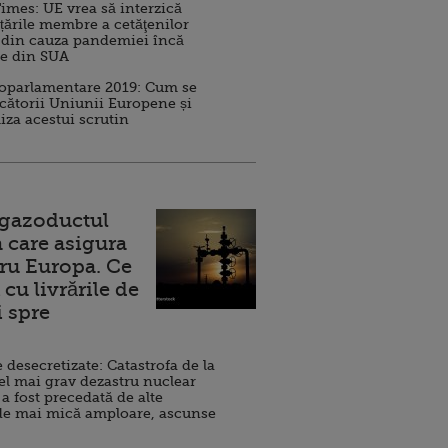
imes: UE vrea să interzică
 țările membre a cetăţenilor
 din cauza pandemiei încă
ve din SUA
roparlamentare 2019: Cum se
cătorii Uniunii Europene și
iza acestui scrutin
 gazoductul
 care asigura
ru Europa. Ce
cu livrările de
i spre
esecretizate: Catastrofa de la
el mai grav dezastru nuclear
 a fost precedată de alte
de mai mică amploare, ascunse