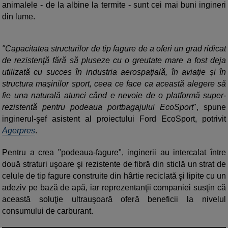
animalele - de la albine la termite - sunt cei mai buni ingineri
din lume.
"Capacitatea structurilor de tip fagure de a oferi un grad ridicat
de rezistenţă fără să pluseze cu o greutate mare a fost deja
utilizată cu succes în industria aerospaţială, în aviaţie şi în
structura maşinilor sport, ceea ce face ca această alegere să
fie una naturală atunci când e nevoie de o platformă super-
rezistentă pentru podeaua portbagajului EcoSport
", spune
inginerul-şef asistent al proiectului Ford EcoSport, potrivit
Agerpres
.
Pentru a crea "podeaua-fagure", inginerii au intercalat între
două straturi uşoare şi rezistente de fibră din sticlă un strat de
celule de tip fagure construite din hârtie reciclată şi lipite cu un
adeziv pe bază de apă, iar reprezentanţii companiei susţin că
această soluţie ultrauşoară oferă beneficii la nivelul
consumului de carburant.