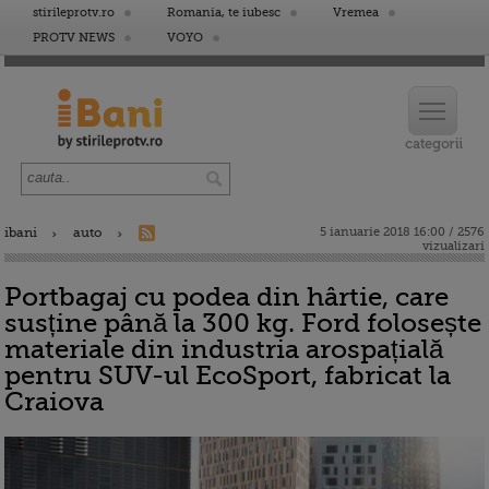
stirileprotv.ro
Romania, te iubesc
Vremea
PROTV NEWS
VOYO
ibani
auto
5 ianuarie 2018 16:00 / 2576
vizualizari
Portbagaj cu podea din hârtie, care
susține până la 300 kg. Ford folosește
materiale din industria arospațială
pentru SUV-ul EcoSport, fabricat la
Craiova