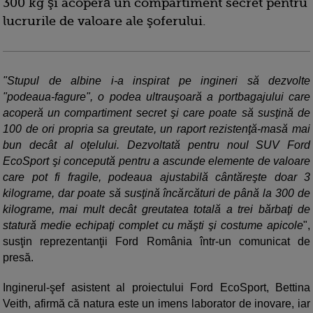
300 kg şi acoperă un compartiment secret pentru
lucrurile de valoare ale şoferului.
"Stupul de albine i-a inspirat pe ingineri să dezvolte
"podeaua-fagure", o podea ultrauşoară a portbagajului care
acoperă un compartiment secret şi care poate să susţină de
100 de ori propria sa greutate, un raport rezistenţă-masă mai
bun decât al oţelului. Dezvoltată pentru noul SUV Ford
EcoSport şi concepută pentru a ascunde elemente de valoare
care pot fi fragile, podeaua ajustabilă cântăreşte doar 3
kilograme, dar poate să susţină încărcături de până la 300 de
kilograme, mai mult decât greutatea totală a trei bărbaţi de
statură medie echipaţi complet cu măşti şi costume apicole
",
susţin reprezentanţii Ford România într-un comunicat de
presă.
Inginerul-şef asistent al proiectului Ford EcoSport, Bettina
Veith, afirmă că natura este un imens laborator de inovare, iar