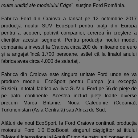
multe unităţi ale modelului Edge
", susţine Ford România.
Fabrica Ford din Craiova a lansat pe 12 octombrie 2017
producţia noului SUV EcoSport pentru piaţa din Europa
pentru a acoperi, potrivit companiei, cererea în creştere a
clienţilor acestui segment. Pentru producţia noului model,
compania a investit la Craiova circa 200 de milioane de euro
şi a angajat încă 1.700 persoane, astfel că la finalul anului
fabrica avea circa 4.000 de salariaţi.
Fabrica din Craiova este singura unitate Ford unde se va
produce modelul EcoSport pentru Europa (cu excepţia
Rusiei). În total, fabrica va livra SUV-ul Ford pe 56 de pieţe de
pe patru continente. Acestea includ pieţe foarte diverse
precum Marea Britanie, Noua Caledonie (Oceania),
Turkmenistan (Asia Centrală) sau Africa de Sud.
Alături de noul EcoSport, la Ford Craiova continuă producţia
motorului Ford 1.0 EcoBoost, singurul câştigător al titlului
"Motorul Internaţional al Anului" timp de patru ani consecutiv.