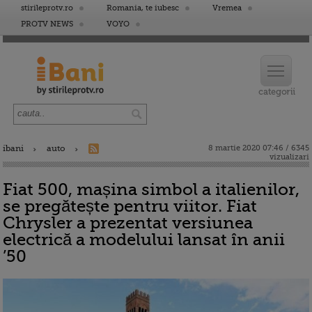
stirileprotv.ro
Romania, te iubesc
Vremea
PROTV NEWS
VOYO
ibani
auto
8 martie 2020 07:46 / 6345
vizualizari
Fiat 500, mașina simbol a italienilor,
se pregătește pentru viitor. Fiat
Chrysler a prezentat versiunea
electrică a modelului lansat în anii
’50