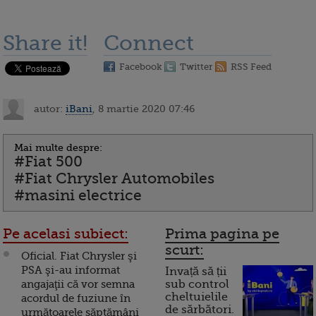
Share it!
Connect
Facebook
Twitter
RSS Feed
autor:
iBani
, 8 martie 2020 07:46
Mai multe despre:
#Fiat 500
#Fiat Chrysler Automobiles
#masini electrice
Pe acelasi subiect:
Prima pagina pe
scurt:
Oficial. Fiat Chrysler şi
PSA şi-au informat
Invață să ții
angajaţii că vor semna
sub control
cheltuielile
acordul de fuziune în
de sărbători.
următoarele săptămâni