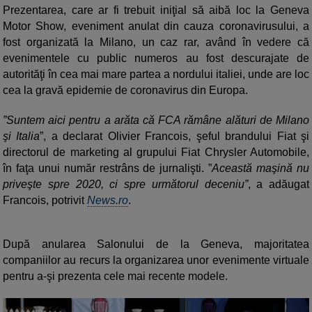
Prezentarea, care ar fi trebuit iniţial să aibă loc la Geneva
Motor Show, eveniment anulat din cauza coronavirusului, a
fost organizată la Milano, un caz rar, având în vedere că
evenimentele cu public numeros au fost descurajate de
autorităţi în cea mai mare partea a nordului italiei, unde are loc
cea la gravă epidemie de coronavirus din Europa.
”Suntem aici pentru a arăta că FCA rămâne alături de Milano
şi Italia
”, a declarat Olivier Francois, şeful brandului Fiat şi
directorul de marketing al grupului Fiat Chrysler Automobile,
în faţa unui număr restrâns de jurnalişti. ”
Această maşină nu
priveşte spre 2020, ci spre următorul deceniu”
, a adăugat
Francois, potrivit
News.ro
.
După anularea Salonului de la Geneva, majoritatea
companiilor au recurs la organizarea unor evenimente virtuale
pentru a-şi prezenta cele mai recente modele.