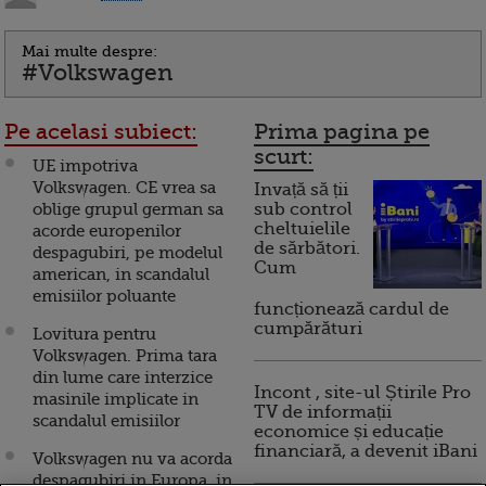
Mai multe despre:
#Volkswagen
Pe acelasi subiect:
Prima pagina pe
scurt:
UE impotriva
Volkswagen. CE vrea sa
Invață să ții
oblige grupul german sa
sub control
cheltuielile
acorde europenilor
de sărbători.
despagubiri, pe modelul
Cum
american, in scandalul
emisiilor poluante
funcționează cardul de
cumpărături
Lovitura pentru
Volkswagen. Prima tara
din lume care interzice
Incont , site-ul Știrile Pro
masinile implicate in
TV de informații
scandalul emisiilor
economice și educație
financiară, a devenit iBani
Volkswagen nu va acorda
despagubiri in Europa, in