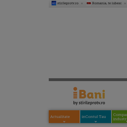
stirileprotv.ro
Romania, te iubesc
Compani
Actualitate
inContul Tau
industri