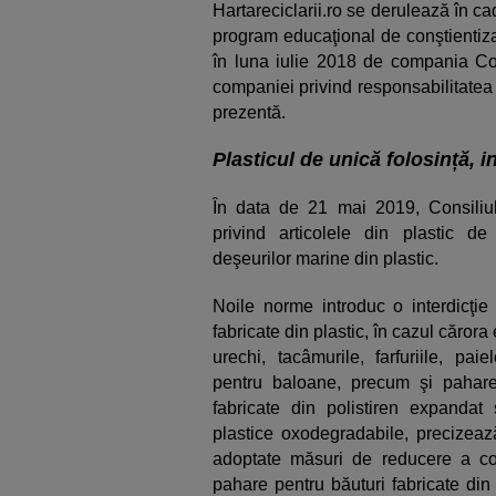
Hartareciclarii.ro se derulează în c
program educaţional de conştientizar
în luna iulie 2018 de compania C
companiei privind responsabilitatea 
prezentă.
Plasticul de unică folosință, i
În data de 21 mai 2019, Consiliu
privind articolele din plastic d
deşeurilor marine din plastic.
Noile norme introduc o interdicţie 
fabricate din plastic, în cazul cărora
urechi, tacâmurile, farfuriile, pai
pentru baloane, precum şi paharel
fabricate din polistiren expandat 
plastice oxodegradabile, precize
adoptate măsuri de reducere a co
pahare pentru băuturi fabricate din