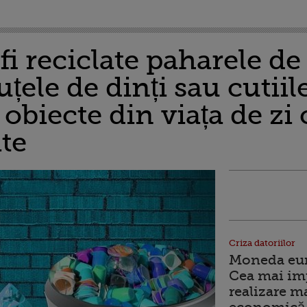
fi reciclate paharele de 
uțele de dinți sau cutiil
 obiecte din viața de zi
ite
Criza datoriilor
Moneda euro
Cea mai im
realizare m