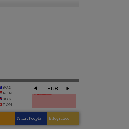
EUR
RON
RON
RON
RON
e
Smart People
Infografice