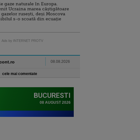
e gaze naturale în Europa.
nit Ucraina marea câștigătoare
 gazelor rusești, deși Moscova
sibilul s-o scoată din ecuație
Ads by INTERNET PROTV
ncont.ro
08.08.2026
cele mai comentate