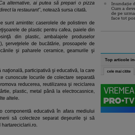
Ca alternative, ai putea să prepari o pizza
Inundație d
Cum a deve
rect la restaurant"
, notează sursa citată.
de pe urma
face tot po
le sunt amintite: caserolele de polistiren de
beţişoarele de plastic pentru cafea, paiele din
osinţă din plastic, ambalajele produselor
ri), şerveţelele de bucătărie, prosoapele de
le, cănile şi paharele ceramice, geamurile şi
Top articole i
 naţională, participativă şi educativă, la care
cele mai citite
ce cunoscute locurile de colectare separată
omova reducerea, reutilizarea şi reciclarea
hârtie, plastic, metal până la electrocasnice,
te altele.
i o componentă educativă în afara mediului
tinerii să colecteze separat deşeurile şi să
hartareciclarii.ro.