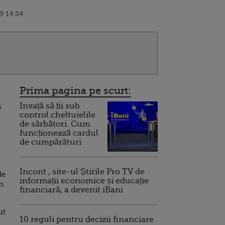
9 14:54
Prima pagina pe scurt:
Invață să ții sub
ă
control cheltuielile
de sărbători. Cum
funcționează cardul
de cumpărături
Incont , site-ul Știrile Pro TV de
de
informații economice și educație
n
financiară, a devenit iBani
ut
10 reguli pentru decizii financiare