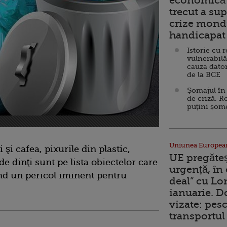
economică 
trecut a sup
crize mondi
handicapat 
Istorie cu 
vulnerabilă
cauza dator
de la BCE
Șomajul în 
de criză. R
puțini șom
Uniunea Europea
 şi cafea, pixurile din plastic,
UE pregăte
de dinţi sunt pe lista obiectelor care
urgență, în
ând un pericol iminent pentru
deal” cu Lo
ianuarie. 
vizate: pesc
transportul 