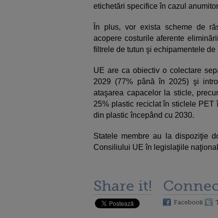
etichetări specifice în cazul anumito
În plus, vor exista scheme de ră
acopere costurile aferente eliminări
filtrele de tutun şi echipamentele de
UE are ca obiectiv o colectare sepa
2029 (77% până în 2025) şi intro
ataşarea capacelor la sticle, precu
25% plastic reciclat în sticlele PET
din plastic începând cu 2030.
Statele membre au la dispoziţie d
Consiliului UE în legislaţiile naţiona
Share it!
Connec
Facebook