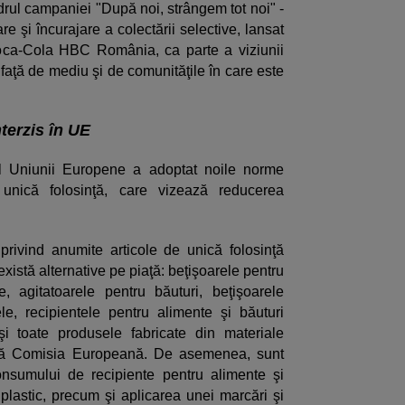
adrul campaniei "După noi, strângem tot noi" -
e şi încurajare a colectării selective, lansat
oca-Cola HBC România, ca parte a viziunii
faţă de mediu şi de comunităţile în care este
nterzis în UE
l Uniunii Europene a adoptat noile norme
e unică folosinţă, care vizează reducerea
privind anumite articole de unică folosinţă
 există alternative pe piaţă: beţişoarele pentru
ele, agitatoarele pentru băuturi, beţişoarele
e, recipientele pentru alimente şi băuturi
şi toate produsele fabricate din materiale
ază Comisia Europeană. De asemenea, sunt
nsumului de recipiente pentru alimente şi
 plastic, precum şi aplicarea unei marcări şi