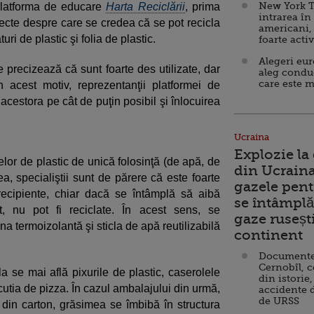
New York T
 platforma de educare
Harta Reciclării
, prima
intrarea în
iecte despre care se credea că se pot recicla
americani,
i de plastic şi folia de plastic.
foarte acti
Alegeri eu
 precizează că sunt foarte des utilizate, dar
aleg condu
care este m
n acest motiv, reprezentanţii platformei de
acestora pe cât de puţin posibil şi înlocuirea
Ucraina
Explozie la
elor de plastic de unică folosinţă (de apă, de
din Ucraina
ea, specialiştii sunt de părere că este foarte
gazele pent
recipiente, chiar dacă se întâmplă să aibă
se întâmplă 
at, nu pot fi reciclate. În acest sens, se
gaze ruseșt
a termoizolantă şi sticla de apă reutilizabilă
continent
Documente d
Cernobîl, c
la se mai află pixurile de plastic, caserolele
din istorie,
 cutia de pizza. În cazul ambalajului din urmă,
accidente 
de URSS
din carton, grăsimea se îmbibă în structura