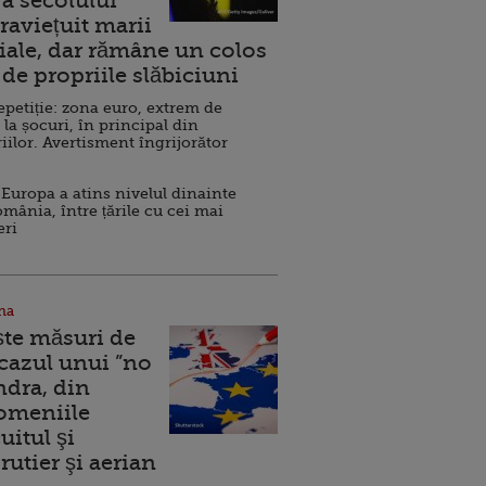
a secolului
raviețuit marii
ale, dar rămâne un colos
de propriile slăbiciuni
repetiție: zona euro, extrem de
 la șocuri, în principal din
iilor. Avertisment îngrijorător
Europa a atins nivelul dinainte
omânia, între țările cu cei mai
eri
na
ște măsuri de
 cazul unui ”no
ndra, din
Domeniile
uitul şi
rutier şi aerian