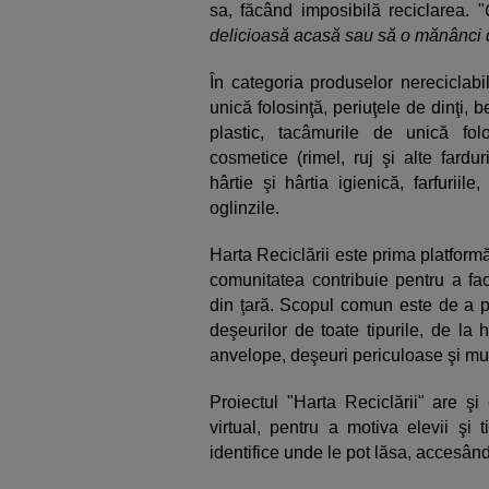
sa, făcând imposibilă reciclarea. "
delicioasă acasă sau să o mănânci di
În categoria produselor nereciclabi
unică folosinţă, periuţele de dinţi, 
plastic, tacâmurile de unică fol
cosmetice (rimel, ruj şi alte fardu
hârtie şi hârtia igienică, farfurii
oglinzile.
Harta Reciclării este prima platformă
comunitatea contribuie pentru a fa
din ţară. Scopul comun este de a pr
deşeurilor de toate tipurile, de la 
anvelope, deşeuri periculoase şi mul
Proiectul "Harta Reciclării" are ş
virtual, pentru a motiva elevii şi 
identifice unde le pot lăsa, accesând 