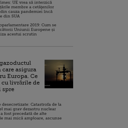
imes: UE vrea să interzică
 țările membre a cetăţenilor
 din cauza pandemiei încă
ve din SUA
roparlamentare 2019: Cum se
cătorii Uniunii Europene și
iza acestui scrutin
 gazoductul
 care asigura
ru Europa. Ce
cu livrările de
i spre
esecretizate: Catastrofa de la
el mai grav dezastru nuclear
 a fost precedată de alte
de mai mică amploare, ascunse