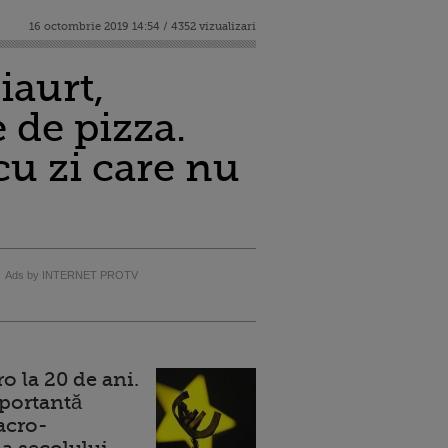
16 octombrie 2019 14:54 / 4352 vizualizari
iaurt,
e de pizza.
 cu zi care nu
Ads by INTERNET PROTV
 la 20 de ani.
portantă
acro-