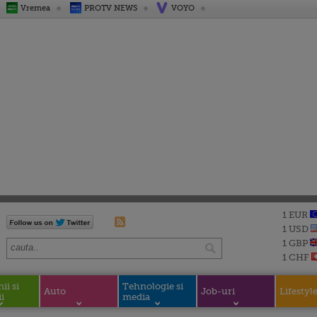
Vremea
PROTV NEWS
VOYO
1 EUR
1 USD
1 GBP
1 CHF
i si
Tehnologie si
Auto
Job-uri
Lifestyl
i
media