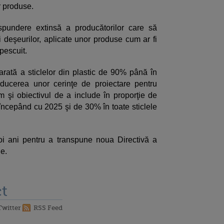
r produse.
spundere extinsă a producătorilor care să
i deşeurilor, aplicate unor produse cum ar fi
 pescuit.
rată a sticlelor din plastic de 90% până în
ducerea unor cerinţe de proiectare pentru
m şi obiectivul de a include în proporţie de
 începând cu 2025 şi de 30% în toate sticlele
oi ani pentru a transpune noua Directivă a
le.
t
Twitter
RSS Feed