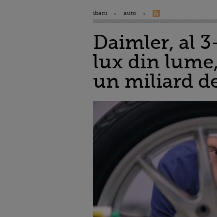
ibani
auto
Daimler, al 
lux din lume,
un miliard d