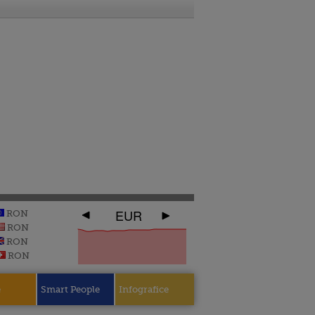
EUR
RON
RON
RON
RON
e
Smart People
Infografice