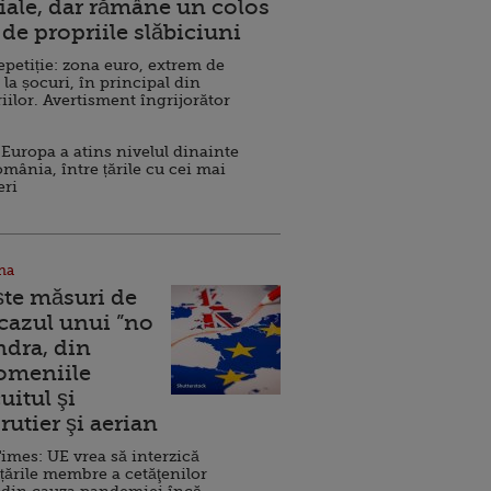
ale, dar rămâne un colos
de propriile slăbiciuni
repetiție: zona euro, extrem de
 la șocuri, în principal din
iilor. Avertisment îngrijorător
Europa a atins nivelul dinainte
omânia, între țările cu cei mai
eri
na
ște măsuri de
 cazul unui ”no
ndra, din
Domeniile
uitul şi
rutier şi aerian
imes: UE vrea să interzică
 țările membre a cetăţenilor