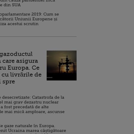
 din cauza pandemiei încă
ve din SUA
roparlamentare 2019: Cum se
cătorii Uniunii Europene și
iza acestui scrutin
 gazoductul
 care asigura
ru Europa. Ce
cu livrările de
i spre
esecretizate: Catastrofa de la
el mai grav dezastru nuclear
 a fost precedată de alte
de mai mică amploare, ascunse
e gaze naturale în Europa.
nit Ucraina marea câștigătoare