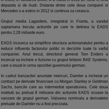
depasita si de Audi. Distanta dintre cele doua companii si
Mercedes s-a extins in 2012 si continua sa creasca.
Grupul media Lagardere, inregistrat in Franta, a vandut
saptamana trecuta actiunile pe care le detinea la EADS
pentru 2,28 miliarde euro.
EADS incearca sa simplifice structura actionariatului pentru a
reduce influenta factorului politic in deciziile luate la varful
companiei. Anul trecut, directorul general Tom Enders a
incercat sa incheie o fuziune cu grupul britanic BAE Systems,
care a esuat in urma opozitiei guvernului german.
In cadrul tranzactiei anuntate miercuri, Daimler a incheiat un
contract pe derivate financiare cu Morgan Stanley si Goldman
Sachs, bancile care au intermediat operatiunea. Cele doua
institutii au preluat 8 milioane din actiunile EADS scoase la
vanzare de grupul german. Valoarea nominala a derivatelor
preluate de Daimler nu a fost precizata.