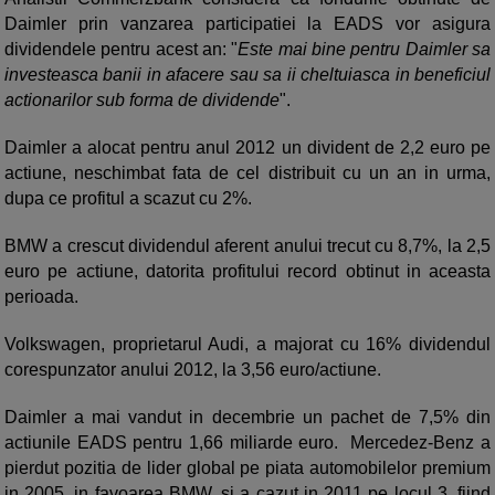
Daimler prin vanzarea participatiei la EADS vor asigura
dividendele pentru acest an: "
Este mai bine pentru Daimler sa
investeasca banii in afacere sau sa ii cheltuiasca in beneficiul
actionarilor sub forma de dividende
".
Daimler a alocat pentru anul 2012 un divident de 2,2 euro pe
actiune, neschimbat fata de cel distribuit cu un an in urma,
dupa ce profitul a scazut cu 2%.
BMW a crescut dividendul aferent anului trecut cu 8,7%, la 2,5
euro pe actiune, datorita profitului record obtinut in aceasta
perioada.
Volkswagen, proprietarul Audi, a majorat cu 16% dividendul
corespunzator anului 2012, la 3,56 euro/actiune.
Daimler a mai vandut in decembrie un pachet de 7,5% din
actiunile EADS pentru 1,66 miliarde euro. Mercedez-Benz a
pierdut pozitia de lider global pe piata automobilelor premium
in 2005, in favoarea BMW, si a cazut in 2011 pe locul 3, fiind