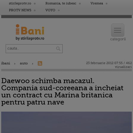
stirileprotv.ro
Romania, te iubesc
Vremea
PROTV NEWS
VOYO
ibani
auto
23 februarie 2012 07:55 / 462
vizualizari
Daewoo schimba macazul.
Compania sud-coreeana a incheiat
un contract cu Marina britanica
pentru patru nave