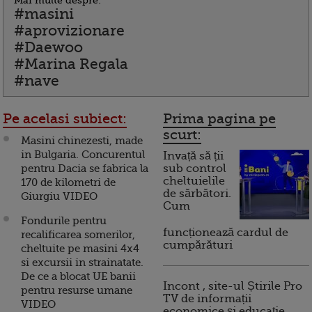
Mai multe despre:
#masini
#aprovizionare
#Daewoo
#Marina Regala
#nave
Pe acelasi subiect:
Prima pagina pe
scurt:
Masini chinezesti, made
in Bulgaria. Concurentul
Invață să ții
pentru Dacia se fabrica la
sub control
cheltuielile
170 de kilometri de
de sărbători.
Giurgiu VIDEO
Cum
Fondurile pentru
funcționează cardul de
recalificarea somerilor,
cumpărături
cheltuite pe masini 4x4
si excursii in strainatate.
De ce a blocat UE banii
Incont , site-ul Știrile Pro
pentru resurse umane
TV de informații
VIDEO
economice și educație