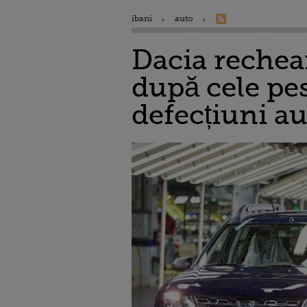
ibani
auto
Dacia rechea
după cele pe
defecțiuni a