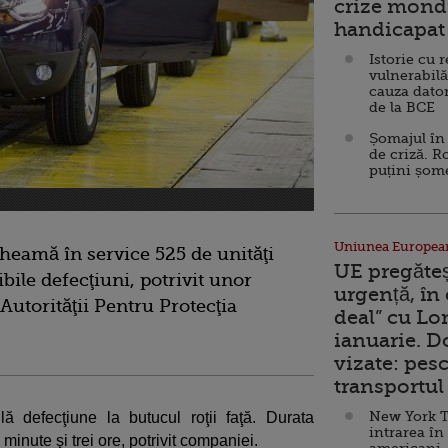
crize mondi
handicapat 
Istorie cu 
vulnerabilă
cauza dator
de la BCE
Șomajul în 
de criză. R
puțini șom
Uniunea Europea
heamă în service 525 de unităţi
UE pregăte
ile defecţiuni, potrivit unor
urgență, în
Autorităţii Pentru Protecţia
deal” cu Lo
ianuarie. 
vizate: pesc
transportul 
New York T
lă defecţiune la butucul roţii faţă. Durata
intrarea în
 minute şi trei ore, potrivit companiei.