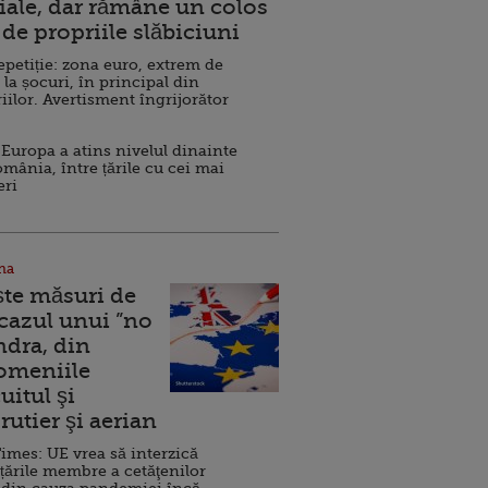
ale, dar rămâne un colos
de propriile slăbiciuni
repetiție: zona euro, extrem de
 la șocuri, în principal din
iilor. Avertisment îngrijorător
Europa a atins nivelul dinainte
omânia, între țările cu cei mai
eri
na
ște măsuri de
 cazul unui ”no
ndra, din
Domeniile
uitul şi
rutier şi aerian
imes: UE vrea să interzică
 țările membre a cetăţenilor