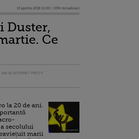
13 aprilie 2018 11:00 / 1334 vizualizari
 Duster,
martie. Ce
Ads by INTERNET PROTV
 la 20 de ani.
portantă
acro-
a secolului
raviețuit marii