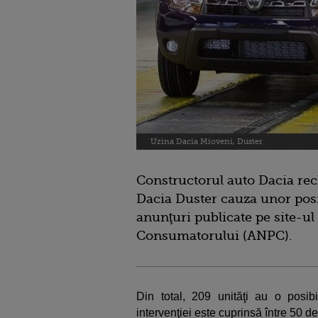
Uzina Dacia Mioveni, Duster
Constructorul auto Dacia rec
Dacia Duster cauza unor posib
anunţuri publicate pe site-ul 
Consumatorului (ANPC).
Din total, 209 unităţi au o posibi
intervenţiei este cuprinsă între 50 de