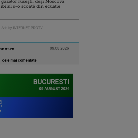
 gazelor rusești, deși Moscova
sibilul s-o scoată din ecuație
Ads by INTERNET PROTV
ncont.ro
09.08.2026
cele mai comentate