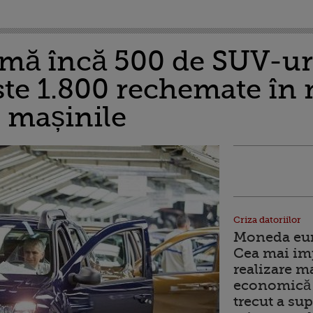
mă încă 500 de SUV-uri
ste 1.800 rechemate în 
u mașinile
Criza datoriilor
Moneda euro
Cea mai im
realizare m
economică 
trecut a sup