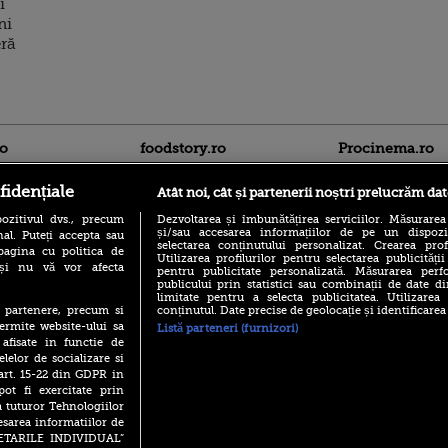
i
ni
eră
ro
foodstory.ro
Procinema.ro
fidențiale
Atât noi, cât și partenerii noștri prelucrăm dat
ozitivul dvs., precum
Dezvoltarea și îmbunătățirea serviciilor. Măsurarea
și/sau accesarea informațiilor de pe un dispoziti
al. Puteți accepta sau
selectarea conținutului personalizat. Crearea prof
pagina cu politica de
Utilizarea profilurilor pentru selectarea publicității
i și nu vă vor afecta
pentru publicitate personalizată. Măsurarea perfo
publicului prin statistici sau combinații de date di
(P) Descoperă Lumea
limitate pentru a selecta publicitatea. Utilizarea
Banditul zburător,
Evenimentelor din România
conținutul. Date precise de geolocație și identificarea
te partenere, precum si
prolific spărgător
cu Transilvania Events!
ermite website-ului sa
din Canada
Listă parteneri (furnizori)
 afisate in functie de
(P) Raku, gaming intens și o
Nikolaj Coster-Wa
elelor de socializare si
pauză binemeritată cu...
Urzeala Tronurilor
pizza Guseppe
 art. 15-22 din GDPR in
Annabelle Wallis,
pot fi exercitate prin
lui Sebastian Stan,
(P) Poți folosi bonurile de
a tuturor Tehnologiilor
prinși într-o curs
masă pentru a comanda
esarea informatiilor de
mâncare acasă? Lista
Emoții intense pe
SETARILE INDIVIDUAL”
aplicațiilor care le acceptă