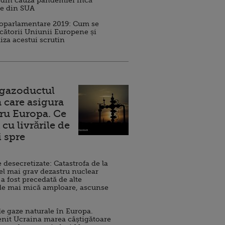
 din cauza pandemiei încă
ve din SUA
roparlamentare 2019: Cum se
cătorii Uniunii Europene și
iza acestui scrutin
 gazoductul
 care asigura
ru Europa. Ce
cu livrările de
i spre
esecretizate: Catastrofa de la
el mai grav dezastru nuclear
 a fost precedată de alte
de mai mică amploare, ascunse
e gaze naturale în Europa.
nit Ucraina marea câștigătoare