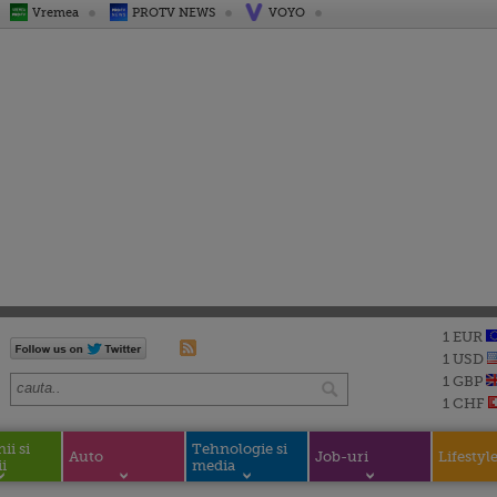
Vremea
PROTV NEWS
VOYO
1 EUR
1 USD
1 GBP
1 CHF
i si
Tehnologie si
Auto
Job-uri
Lifestyl
i
media