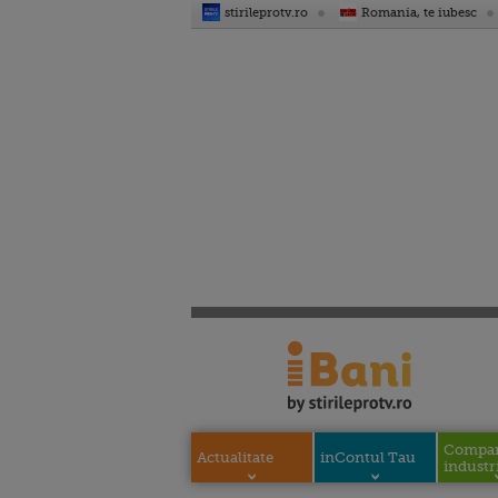
stirileprotv.ro
Romania, te iubesc
Compani
Actualitate
inContul Tau
industri