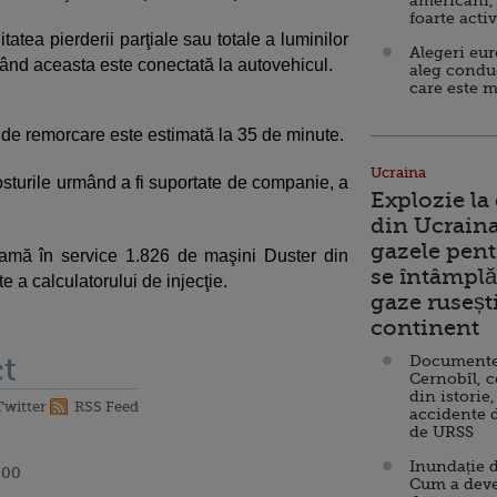
americani,
foarte acti
itatea pierderii parţiale sau totale a luminilor
Alegeri eu
când aceasta este conectată la autovehicul.
aleg condu
care este m
ui de remorcare este estimată la 35 de minute.
Ucraina
, costurile urmând a fi suportate de companie, a
Explozie la
din Ucraina
gazele pent
eamă în service 1.826 de maşini Duster din
se întâmplă 
e a calculatorului de injecţie.
gaze ruseșt
continent
t
Documente d
Cernobîl, c
din istorie,
Twitter
RSS Feed
accidente 
de URSS
Inundație d
:00
Cum a deve