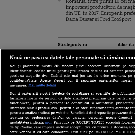
România, între primii 10 cei ma
importanţi producători de maşi
din UE, în 2017. Europenii pref
Dacia Duster și Ford EcoSport
Stirileprotv.ro
ilike-it.
Nouă ne pasă ca datele tale personale să rămână con
Noi și partenerii noștri
201
stocăm și/sau accesăm informații pe disp
identificatorii cookie unici pentru prelucrarea datelor cu caracter person
gestiona alegerile dvs. făcând clic mai jos sau în orice moment, pe 
confidențialitate. Aceste alegeri vor fi raportate partenerilor noștr
navigarea.
Mai multe detalii
Noi si partenerii nostri (retelele de socializare si agentiile de publicita
Care este mâncarea
furnizorii nostri de servicii de date analitice) prelucram date pentru a p
preferată a lui Florin
functioneze, pentru a personaliza continutul si anunturile publicitare
Dumitrescu. Juratul
interesele si/sau profilul dvs., pentru a va oferi functionalitati aferente ret
MastrerChef a vorbit despre
pentru a analiza traficul pe website. Beneficiati de drepturile prevazute de
începuturile în bucătărie
legatura cu prelucrarea datelor cu caracter personal. Aceste drepturi 
Horoscop 9 august 2026, cu
aici
modalitatea indicata
. Prin click pe “ACCEPT TOATE”, acceptati folosire
Neti Sandu. Încep să vină
de tip Cookie, care implica inclusiv acceptul dvs. cu privire la stocarea/acc
bani în cont
catre Vendor-ii cu care colaboram. Prin click pe “VREAU SA MODIFIC 