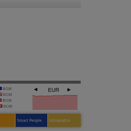
EUR
RON
RON
RON
RON
e
Smart People
Infografice