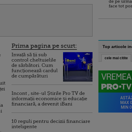
de pe urma
face tot po
Prima pagina pe scurt:
Top articole i
Invață să ții sub
e
cele mai citite
control cheltuielile
de sărbători. Cum
funcționează cardul
de cumpărături
uit
ței
Incont , site-ul Știrile Pro TV de
informații economice și educație
financiară, a devenit iBani
ia
i
10 reguli pentru decizii financiare
inteligente