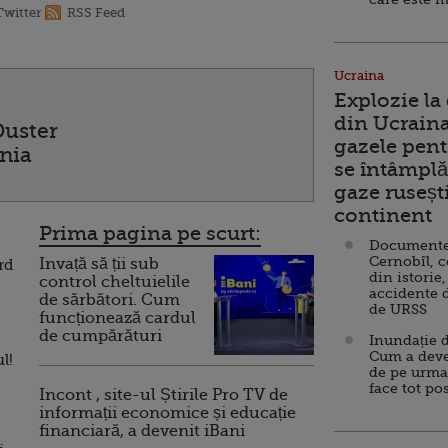
Twitter
RSS Feed
Ucraina
Explozie la
din Ucraina
Duster
gazele pent
nia
se întâmplă 
gaze ruseșt
continent
Prima pagina pe scurt:
Documente d
Cernobîl, c
Invață să ții sub
rd
din istorie,
control cheltuielile
accidente 
de sărbători. Cum
de URSS
funcționează cardul
de cumpărături
Inundație d
Cum a deve
l!
de pe urma
face tot po
Incont , site-ul Știrile Pro TV de
informații economice și educație
financiară, a devenit iBani