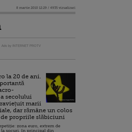
8 martie 2010 12:29 / 4935 vizualizari
a
Ads by INTERNET PROTV
 la 20 de ani.
portantă
acro-
a secolului
raviețuit marii
ale, dar rămâne un colos
de propriile slăbiciuni
repetiție: zona euro, extrem de
 la șocuri, în principal din