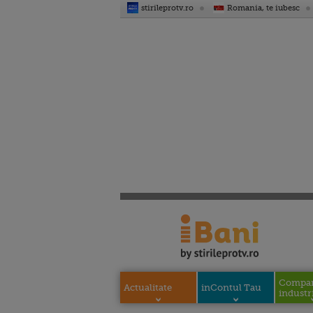
stirileprotv.ro
Romania, te iubesc
Compani
Actualitate
inContul Tau
industri