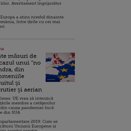
iilor. Avertisment îngrijorător
Europa a atins nivelul dinainte
omânia, între țările cu cei mai
eri
na
ște măsuri de
 cazul unui ”no
ndra, din
Domeniile
uitul şi
rutier şi aerian
imes: UE vrea să interzică
 țările membre a cetăţenilor
 din cauza pandemiei încă
ve din SUA
roparlamentare 2019: Cum se
cătorii Uniunii Europene și
iza acestui scrutin