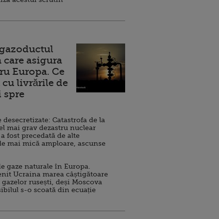
 gazoductul
 care asigura
ru Europa. Ce
cu livrările de
i spre
esecretizate: Catastrofa de la
el mai grav dezastru nuclear
 a fost precedată de alte
de mai mică amploare, ascunse
e gaze naturale în Europa.
nit Ucraina marea câștigătoare
 gazelor rusești, deși Moscova
sibilul s-o scoată din ecuație