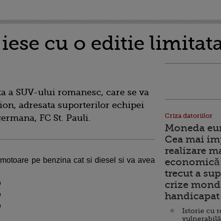
iese cu o editie limitat
ata a SUV-ului romanesc, care se va
ion, adresata suporterilor echipei
Criza datoriilor
germana, FC St. Pauli.
Moneda euro
Cea mai im
realizare m
cu motoare pe benzina cat si diesel si va avea
economică 
trecut a sup
o
crize mondi
o
handicapat 
o
Istorie cu 
vulnerabilă