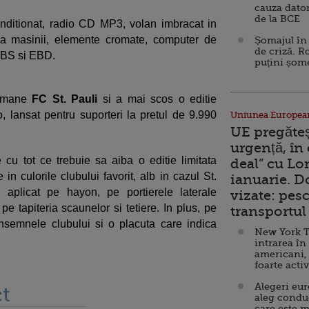
cauza dator
de la BCE
nditionat, radio CD MP3, volan imbracat in
rea masinii, elemente cromate, computer de
Șomajul în 
de criză. R
, ABS si EBD.
puțini șom
ermane
FC St. Pauli
si a mai scos o editie
 lansat pentru suporteri la pretul de 9.990
Uniunea Europea
UE pregăte
urgență, în
cu tot ce trebuie sa aiba o editie limitata
deal” cu Lo
in culorile clubului favorit, alb in cazul St.
ianuarie. 
, aplicat pe hayon, pe portierele laterale
vizate: pesc
pe tapiteria scaunelor si tetiere. In plus, pe
transportul 
nsemnele clubului si o placuta care indica
New York T
intrarea în
americani,
foarte acti
Alegeri eu
t
aleg condu
care este m