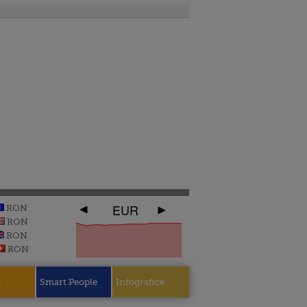
EUR
RON
RON
RON
RON
e
Smart People
Infografice