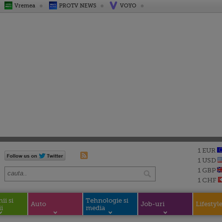
Vremea
PROTV NEWS
VOYO
1 EUR
1 USD
1 GBP
1 CHF
i si
Tehnologie si
Auto
Job-uri
Lifestyl
i
media