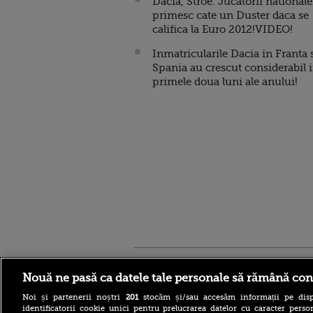
Dacia, Stroe: Jucatorii nationale
primesc cate un Duster daca se
califica la Euro 2012!VIDEO!
Inmatricularile Dacia in Franta 
Spania au crescut considerabil 
primele doua luni ale anului!
Stirileprotv.ro
ilike-it.
Nouă ne pasă ca datele tale personale să rămână con
Noi și partenerii noștri
201
stocăm și/sau accesăm informații pe disp
identificatorii cookie unici pentru prelucrarea datelor cu caracter person