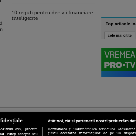
i
10 reguli pentru decizii financiare
inteligente
si
Top articole i
in
cele mai citite
ro
foodstory.ro
Procinema.ro
fidențiale
Atât noi, cât și partenerii noștri prelucrăm dat
ozitivul dvs., precum
Dezvoltarea și îmbunătățirea serviciilor. Măsurarea
și/sau accesarea informațiilor de pe un dispoziti
al. Puteți accepta sau