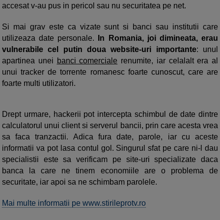
accesat v-au pus in pericol sau nu securitatea pe net.
Si mai grav este ca vizate sunt si banci sau institutii care
utilizeaza date personale.
In Romania, joi dimineata, erau
vulnerabile cel putin doua website-uri importante
: unul
apartinea unei
banci comerciale
renumite, iar celalalt era al
unui tracker de torrente romanesc foarte cunoscut, care are
foarte multi utilizatori.
Drept urmare, hackerii pot intercepta schimbul de date dintre
calculatorul unui client si serverul bancii, prin care acesta vrea
sa faca tranzactii. Adica fura date, parole, iar cu aceste
informatii va pot lasa contul gol. Singurul sfat pe care ni-l dau
specialistii este sa verificam pe site-uri specializate daca
banca la care ne tinem economiile are o problema de
securitate, iar apoi sa ne schimbam parolele.
Mai multe informatii pe www.stirileprotv.ro