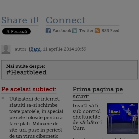
Share it!
Connect
Facebook
Twitter
RSS Feed
autor:
iBani
, 11 aprilie 2014 10:59
Mai multe despre:
#Heartbleed
Pe acelasi subiect:
Prima pagina pe
scurt:
Utilizatorii de internet,
sfatuiti sa-si schimbe
Invață să ții
toate parolele, in special
sub control
cheltuielile
pe cele folosite pentru a
de sărbători.
face plati. Milioane de
Cum
site-uri, puse in pericol
de un virus cibernetic