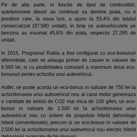
Pe de alta parte, in functie de tipul de combustibil,
autoturismele diesel au continuat sa domine piata, cu o
pondere care, la noua luni, a ajuns la 53,4% din totalul
comercializat (37.580 unitati), in timp ce autovehiculele pe
benzina au insumat 45,6% din piata, respectiv 27.295 de
unitati.
In 2015, Programul Rabla a fost configurat cu eco-bonusuri
diferentiate, care se adauga primei de casare in valoare de
6.500 lei, si cu posibilitatea cumularii a maximum doua eco-
bonusuri pentru achizitia unui autovehicul.
Astfel, se poate acorda un eco-bonus in valoare de 750 lei la
achizitionarea unui autovehicul nou al carui motor genereaza
o cantitate de emisii de CO2 mai mica de 100 g/km, un eco-
bonus in valoare de 1.500 lei la achizitionarea unui
autovehicul nou cu sistem de propulsie hibrid (tehnologii
hibrid conventionale), precum si un eco-bonus in valoare de
2.500 lei la achizitionarea unui autovehicul nou electric hibrid
(tehnologii avansate de tip plug-in).