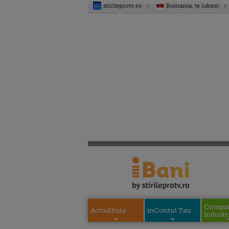
stirileprotv.ro
Romania, te iubesc
Compani
Actualitate
inContul Tau
industri