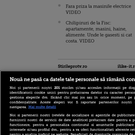
Fara priza la masinile electrice
VIDEO
Chilipiruri de la Fisc:
apartamente, masini, haine,
alimente. Unde le gasesti si cat
costa. VIDEO
Stirileprotv.ro
ilike-it.
Nouă ne pasă ca datele tale personale să rămână con
Noi și partenerii noștri
201
stocăm și/sau accesăm informații pe disp
identificatorii cookie unici pentru prelucrarea datelor cu caracter person
gestiona alegerile dvs. făcând clic mai jos sau în orice moment, pe 
confidențialitate. Aceste alegeri vor fi raportate partenerilor noștr
navigarea.
Mai multe detalii
Noi si partenerii nostri (retelele de socializare si agentiile de publicita
Care este mâncarea
furnizorii nostri de servicii de date analitice) prelucram date pentru a p
preferată a lui Florin
functioneze, pentru a personaliza continutul si anunturile publicitare
Dumitrescu. Juratul
interesele si/sau profilul dvs., pentru a va oferi functionalitati aferente ret
MastrerChef a vorbit despre
pentru a analiza traficul pe website. Beneficiati de drepturile prevazute de