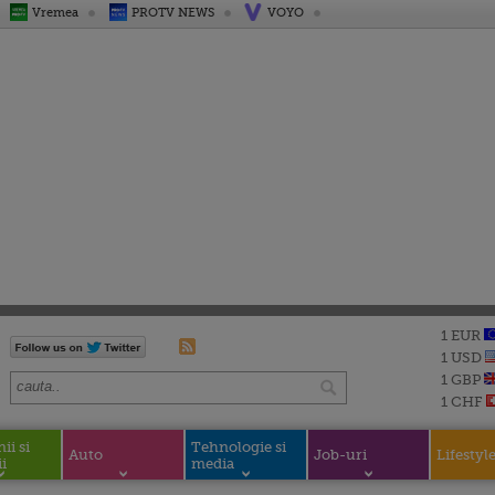
Vremea
PROTV NEWS
VOYO
1 EUR
1 USD
1 GBP
1 CHF
i si
Tehnologie si
Auto
Job-uri
Lifestyl
i
media