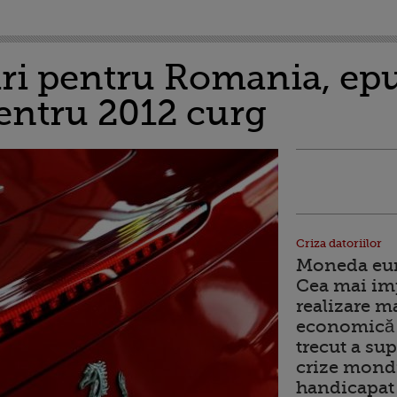
ari pentru Romania, epu
entru 2012 curg
Criza datoriilor
Moneda euro
Cea mai im
realizare m
economică 
trecut a sup
crize mondi
handicapat 