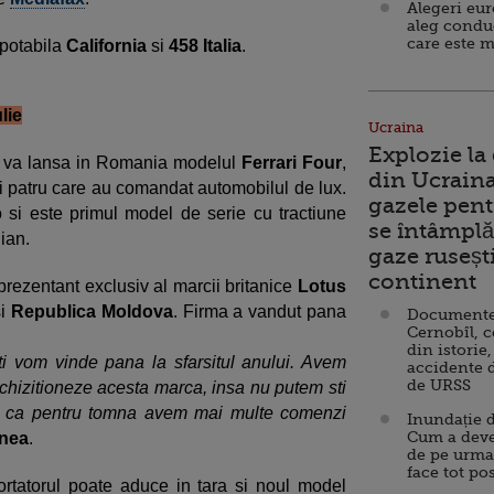
Alegeri eu
aleg condu
care este m
potabila
California
si
458 Italia
.
lie
Ucraina
Explozie la
l va lansa in Romania modelul
Ferrari Four
,
din Ucraina
 cei patru care au comandat automobilul de lux.
gazele pent
 si este primul model de serie cu tractiune
se întâmplă 
lian.
gaze ruseșt
continent
rezentant exclusiv al marcii britanice
Lotus
i
Republica Moldova
. Firma a vandut pana
Documente d
Cernobîl, c
din istorie,
i vom vinde pana la sfarsitul anului. Avem
accidente 
de URSS
a achizitioneze acesta marca, insa nu putem sti
ste ca pentru tomna avem mai multe comenzi
Inundație d
Cum a deve
nea
.
de pe urma
face tot po
rtatorul poate aduce in tara si noul model