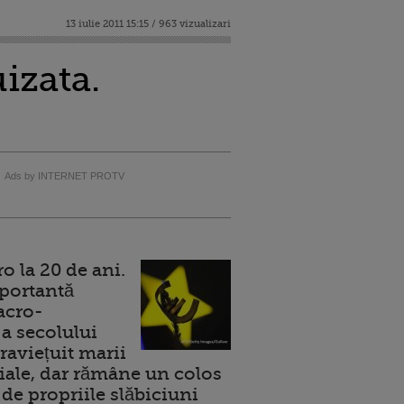
13 iulie 2011 15:15 / 963 vizualizari
izata.
Ads by INTERNET PROTV
 la 20 de ani.
portantă
acro-
a secolului
raviețuit marii
ale, dar rămâne un colos
de propriile slăbiciuni