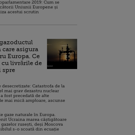
roparlamentare 2019: Cum se
cătorii Uniunii Europene și
iza acestui scrutin
 gazoductul
 care asigura
ru Europa. Ce
cu livrările de
i spre
esecretizate: Catastrofa de la
el mai grav dezastru nuclear
 a fost precedată de alte
de mai mică amploare, ascunse
e gaze naturale în Europa.
nit Ucraina marea câștigătoare
 gazelor rusești, deși Moscova
sibilul s-o scoată din ecuație