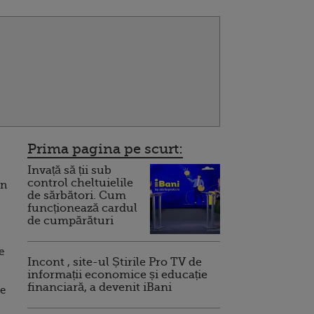
Prima pagina pe scurt:
Invață să ții sub
control cheltuielile
in
de sărbători. Cum
funcționează cardul
de cumpărături
e
Incont , site-ul Știrile Pro TV de
informații economice și educație
financiară, a devenit iBani
te