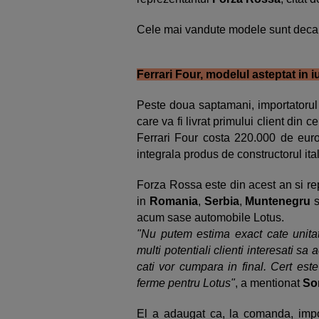
Cele mai vandute modele sunt deca
Ferrari Four, modelul asteptat in iu
Peste doua saptamani, importatoru
care va fi livrat primului client din
Ferrari Four costa 220.000 de euro
integrala produs de constructorul ita
Forza Rossa este din acest an si rep
in
Romania
,
Serbia
,
Muntenegru
s
acum sase automobile Lotus.
"Nu putem estima exact cate unitat
multi potentiali clienti interesati s
cati vor cumpara in final. Cert e
ferme pentru Lotus"
, a mentionat
So
El a adaugat ca, la comanda, impo