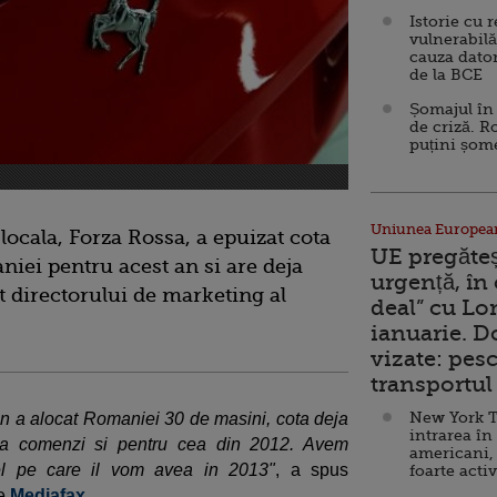
Istorie cu 
vulnerabilă
cauza dator
de la BCE
Șomajul în 
de criză. R
puțini șom
Uniunea Europea
locala, Forza Rossa, a epuizat cota
UE pregăte
niei pentru acest an si are deja
urgență, în
t directorului de marketing al
deal” cu Lo
ianuarie. 
vizate: pesc
transportul 
New York T
ian a alocat Romaniei 30 de masini, cota deja
intrarea în
eja comenzi si pentru cea din 2012. Avem
americani,
el pe care il vom avea in 2013"
, a spus
foarte acti
de
Mediafax
.