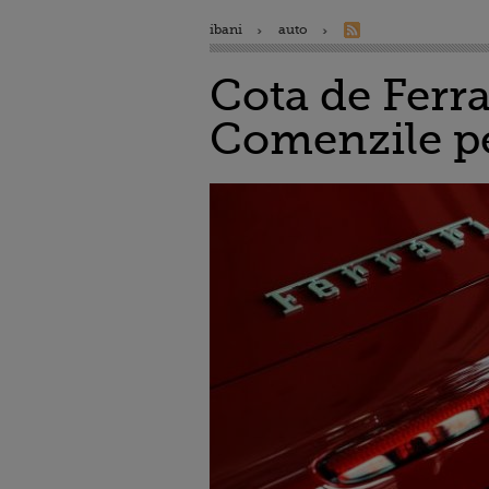
ibani
auto
Cota de Ferr
Comenzile p