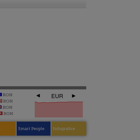
EUR
RON
RON
RON
RON
e
Smart People
Infografice