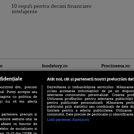
10 reguli pentru decizii financiare
inteligente
ro
foodstory.ro
Procinema.ro
fidențiale
Atât noi, cât și partenerii noștri prelucrăm dat
ozitivul dvs., precum
Dezvoltarea și îmbunătățirea serviciilor. Măsurarea
și/sau accesarea informațiilor de pe un dispoziti
al. Puteți accepta sau
selectarea conținutului personalizat. Crearea prof
pagina cu politica de
Utilizarea profilurilor pentru selectarea publicității
i și nu vă vor afecta
pentru publicitate personalizată. Măsurarea perfo
publicului prin statistici sau combinații de date di
(P) Descoperă Lumea
limitate pentru a selecta publicitatea. Utilizarea
Banditul zburător,
Evenimentelor din România
conținutul. Date precise de geolocație și identificarea
te partenere, precum si
prolific spărgător
cu Transilvania Events!
ermite website-ului sa
din Canada
Listă parteneri (furnizori)
 afisate in functie de
(P) Raku, gaming intens și o
Nikolaj Coster-Wa
elelor de socializare si
pauză binemeritată cu...
Urzeala Tronurilor
pizza Guseppe
 art. 15-22 din GDPR in