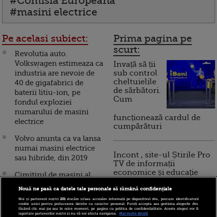
#Comisia Europeana
#masini electrice
Pe acelasi subiect:
Prima pagina pe
scurt:
Revolutia auto.
Volkswagen estimeaza ca
Invață să ții
industria are nevoie de
sub control
cheltuielile
40 de gigafabrici de
de sărbători.
baterii litiu-ion, pe
Cum
fondul exploziei
numarului de masini
funcționează cardul de
electrice
cumpărături
Volvo anunta ca va lansa
numai masini electrice
Incont , site-ul Știrile Pro
sau hibride, din 2019
TV de informații
economice și educație
Cimitirul de masini al
financiară, a devenit iBani
Europei. RAR: Numarul
Nouă ne pasă ca datele tale personale să rămână confidențiale
de vehicule introduse
Noi și partenerii noștri
201
stocăm și/sau accesăm informații pe dispozitivul dvs., precum identificatorii
Romania a crescut cu
cookie unici pentru prelucrarea datelor cu caracter personal. Puteți accepta sau gestiona alegerile dvs.
10 reguli pentru decizii
făcând clic mai jos sau în orice moment, pe pagina cu politica de confidențialitate. Aceste alegeri vor fi
80%, dupa eliminarea
raportate partenerilor noștri și nu vă vor afecta navigarea.
Mai multe detalii